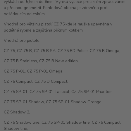
výškách od 5,5mm do 8mm. Vyniká vysoce precizním zpracováním
a přesnou geometrií. Pohledová plocha je zdrsněna proti
nežádoucím odleskům.
Vhodná pro většinu pistolí CZ 75,kde je muška upevněna v
podélné rybině a zajištěna příčným kolíkem.
Vhodná pro pistole:
CZ 75, CZ 75 B, CZ 75 B SA, CZ 75 BD Police, CZ 75 B Omega,
CZ 75 B Stainless, CZ 75 B New edition,
CZ 75 P-01, CZ 75 P-01 Omega,
CZ 75 Compact, CZ 75 D Compact,
CZ 75 SP-01, CZ 75 SP-01 Tactical, CZ 75 SP-01 Phantom,
CZ 75 SP-01 Shadow, CZ 75 SP-01 Shadow Orange,
CZ Shadow 2,
CZ 75 Shadow line, CZ 75 SP-01 Shadow line, CZ 75 Compact
Shadow line,