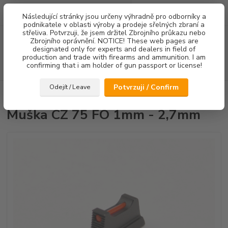
0
ks
Následující stránky jsou určeny výhradně pro odborníky a
za
0,00 Kč
podnikatele v oblasti výroby a prodeje sřelných zbraní a
střeliva. Potvrzuji, že jsem držitel Zbrojního průkazu nebo
Menu
Zbrojního oprávnění. NOTICE! These web pages are
designated only for experts and dealers in field of
production and trade with firearms and ammunition. I am
confirming that i am holder of gun passport or license!
Hledat
Potvrzuji / Confirm
Odejít / Leave
Úvod
Mířidla
Muška CZ 75 FO 1mm - 2,7mm
Muška CZ 75 FO 1mm - 2,7mm