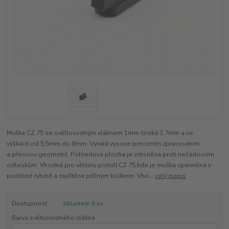
Muška CZ 75 se světlovodným vláknem 1mm široká 2,7mm a ve
výškách od 5,5mm do 8mm. Vyniká vysoce precizním zpracováním
a přesnou geometrií. Pohledová plocha je zdrsněna proti nežádoucím
odleskům. Vhodná pro většinu pistolí CZ 75,kde je muška upevněna v
podélné rybině a zajištěna příčným kolíkem. Vho...
celý popis
Dostupnost
Skladem 5 ks
Barva světlovodného vlákna