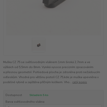
Muška CZ 75 se světlovodným vláknem 1mm široká 2,7mm a ve
výškách od 5,5mm do 8mm. Vyniká vysoce precizním zpracováním
a přesnou geometrií. Pohledová plocha je zdrsněna proti nežádoucím
odleskům. Vhodná pro většinu pistolí CZ 75,kde je muška upevněna v
podélné rybině a zajištěna příčným kolíkem. Vho...
celý popis
Dostupnost
Skladem 5 ks
Barva světlovodného vlákna