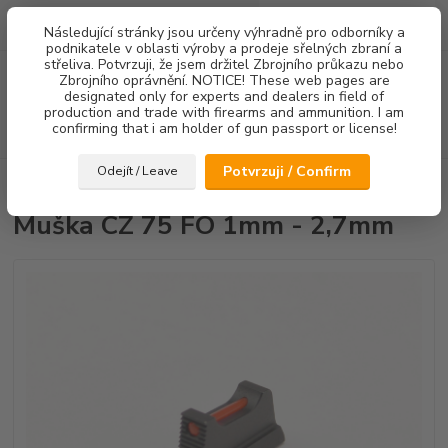
0
ks
Následující stránky jsou určeny výhradně pro odborníky a
za
0,00 Kč
podnikatele v oblasti výroby a prodeje sřelných zbraní a
střeliva. Potvrzuji, že jsem držitel Zbrojního průkazu nebo
Menu
Zbrojního oprávnění. NOTICE! These web pages are
designated only for experts and dealers in field of
production and trade with firearms and ammunition. I am
confirming that i am holder of gun passport or license!
Hledat
Potvrzuji / Confirm
Odejít / Leave
Úvod
Mířidla
Muška CZ 75 FO 1mm - 2,7mm
Muška CZ 75 FO 1mm - 2,7mm