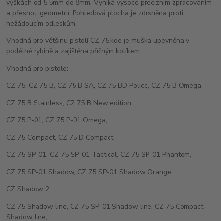
výškách od 5,5mm do 8mm. Vyniká vysoce precizním zpracováním
a přesnou geometrií. Pohledová plocha je zdrsněna proti
nežádoucím odleskům.
Vhodná pro většinu pistolí CZ 75,kde je muška upevněna v
podélné rybině a zajištěna příčným kolíkem.
Vhodná pro pistole:
CZ 75, CZ 75 B, CZ 75 B SA, CZ 75 BD Police, CZ 75 B Omega,
CZ 75 B Stainless, CZ 75 B New edition,
CZ 75 P-01, CZ 75 P-01 Omega,
CZ 75 Compact, CZ 75 D Compact,
CZ 75 SP-01, CZ 75 SP-01 Tactical, CZ 75 SP-01 Phantom,
CZ 75 SP-01 Shadow, CZ 75 SP-01 Shadow Orange,
CZ Shadow 2,
CZ 75 Shadow line, CZ 75 SP-01 Shadow line, CZ 75 Compact
Shadow line,