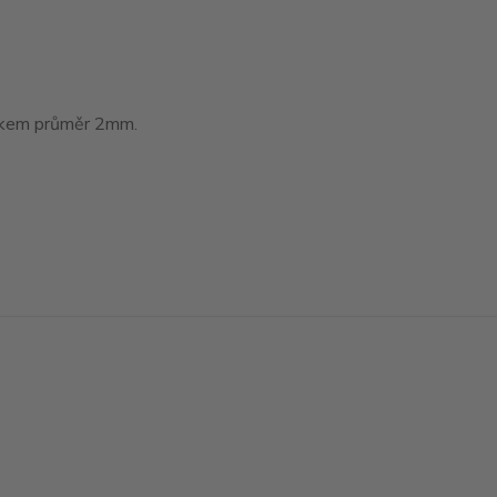
tákem průměr 2mm.
Vytvořeno na
Eshop-rychle.cz