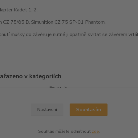
apter Kadet 1, 2,
on CZ 75/85 D, Simunition CZ 75 SP-01 Phantom.
nutí mušky do závěru je nutné ji opatrně svrtat se závěrem vr
zařazeno v kategoriích
la
Mušky
Souhlasím
Nastavení
Souhlas můžete odmítnout
zde
.