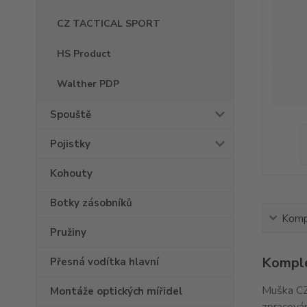
CZ TACTICAL SPORT
HS Product
Walther PDP
Spouště
Pojistky
Kohouty
Botky zásobníků
Kompl
Pružiny
Komple
Přesná vodítka hlavní
Muška CZ
Montáže optických mířidel
zpracován