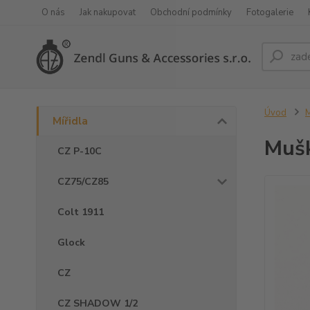
O nás
Jak nakupovat
Obchodní podmínky
Fotogalerie
Úvod
M
Mířidla
Muš
CZ P-10C
CZ75/CZ85
Colt 1911
Glock
CZ
CZ SHADOW 1/2