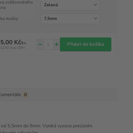
va světlovodného
kna
ka mušky
5,00 Kč
/
ks
Přidat do košíku
,12 Kč
bez DPH
Komentáře
0
od 5,5mm do 8mm. Vyniká vysoce precizním
žádoucím odleskům.