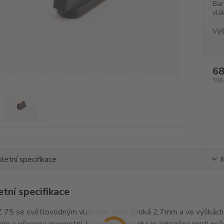
Bar
vlá
Výš
68
566
etní specifikace
tní specifikace
 75 se světlovodným vláknem 1mm široká 2,7mm a ve výškách 
ím a přesnou geometrií. Pohledová plocha je zdrsněna proti ne