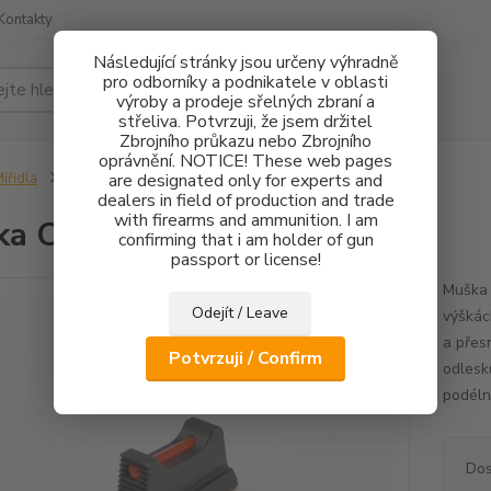
Kontakty
Následující stránky jsou určeny výhradně
pro odborníky a podnikatele v oblasti
Hledat
výroby a prodeje sřelných zbraní a
střeliva. Potvrzuji, že jsem držitel
Zbrojního průkazu nebo Zbrojního
oprávnění. NOTICE! These web pages
ířidla
Muška CZ 75 FO 1mm - 2,7mm
are designated only for experts and
dealers in field of production and trade
with firearms and ammunition. I am
ka CZ 75 FO 1mm - 2,7mm
confirming that i am holder of gun
passport or license!
Muška 
Odejít / Leave
výškác
a přes
Potvrzuji / Confirm
odlesk
podéln
Dos