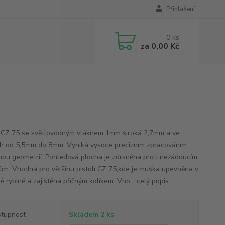
Přihlášení
0
ks
za
0,00 Kč
CZ 75 se světlovodným vláknem 1mm široká 2,7mm a ve
h od 5,5mm do 8mm. Vyniká vysoce precizním zpracováním
nou geometrií. Pohledová plocha je zdrsněna proti nežádoucím
ům. Vhodná pro většinu pistolí CZ 75,kde je muška upevněna v
é rybině a zajištěna příčným kolíkem. Vho...
celý popis
tupnost
Skladem 2 ks