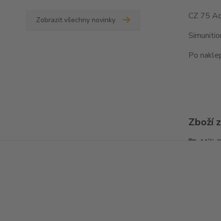
CZ 75 Ad
Zobrazit všechny novinky
Simuniti
Po naklep
Zboží 
Mířid