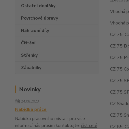
Ostatní doplňky
Vhodná pr
Povrchové úpravy
Vhodná pr
Náhradní díly
CZ 75, C
Čištění
CZ 75 B 
Střenky
CZ 75 P-
Zápalníky
CZ 75 Co
CZ 75 SP
Novinky
CZ 75 SP
24.08.2023
CZ Shado
Nabídka práce
CZ 75 Sh
Nabídka pracovního místa - pro více
informací nás prosím kontaktujte.
číst celé
CZ 85, C