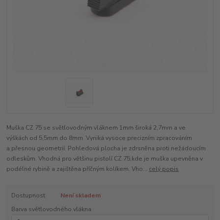
Muška CZ 75 se světlovodným vláknem 1mm široká 2,7mm a ve
výškách od 5,5mm do 8mm. Vyniká vysoce precizním zpracováním
a přesnou geometrií. Pohledová plocha je zdrsněna proti nežádoucím
odleskům. Vhodná pro většinu pistolí CZ 75,kde je muška upevněna v
podélné rybině a zajištěna příčným kolíkem. Vho...
celý popis
Dostupnost
Není skladem
Barva světlovodného vlákna