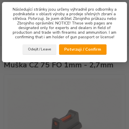
0
ks
Následující stránky jsou určeny výhradně pro odborníky a
za
0,00 Kč
podnikatele v oblasti výroby a prodeje sřelných zbraní a
střeliva. Potvrzuji, že jsem držitel Zbrojního průkazu nebo
Menu
Zbrojního oprávnění. NOTICE! These web pages are
designated only for experts and dealers in field of
production and trade with firearms and ammunition. I am
confirming that i am holder of gun passport or license!
Hledat
Potvrzuji / Confirm
Odejít / Leave
Úvod
Mířidla
Muška CZ 75 FO 1mm - 2,7mm
Muška CZ 75 FO 1mm - 2,7mm