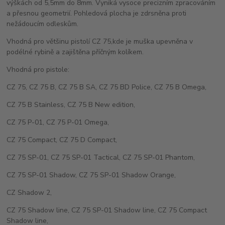
výškách od 5,5mm do 8mm. Vyniká vysoce precizním zpracováním
a přesnou geometrií. Pohledová plocha je zdrsněna proti
nežádoucím odleskům.
Vhodná pro většinu pistolí CZ 75,kde je muška upevněna v
podélné rybině a zajištěna příčným kolíkem.
Vhodná pro pistole:
CZ 75, CZ 75 B, CZ 75 B SA, CZ 75 BD Police, CZ 75 B Omega,
CZ 75 B Stainless, CZ 75 B New edition,
CZ 75 P-01, CZ 75 P-01 Omega,
CZ 75 Compact, CZ 75 D Compact,
CZ 75 SP-01, CZ 75 SP-01 Tactical, CZ 75 SP-01 Phantom,
CZ 75 SP-01 Shadow, CZ 75 SP-01 Shadow Orange,
CZ Shadow 2,
CZ 75 Shadow line, CZ 75 SP-01 Shadow line, CZ 75 Compact
Shadow line,