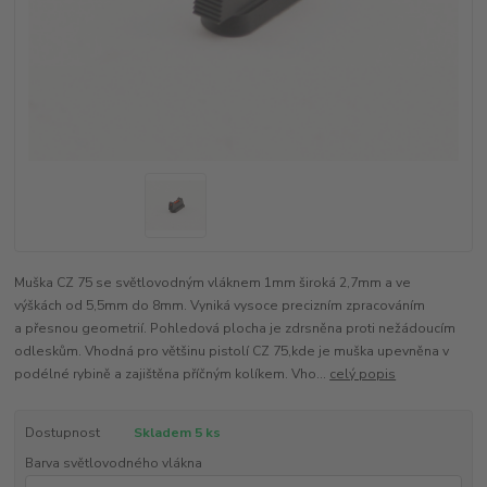
Muška CZ 75 se světlovodným vláknem 1mm široká 2,7mm a ve
výškách od 5,5mm do 8mm. Vyniká vysoce precizním zpracováním
a přesnou geometrií. Pohledová plocha je zdrsněna proti nežádoucím
odleskům. Vhodná pro většinu pistolí CZ 75,kde je muška upevněna v
podélné rybině a zajištěna příčným kolíkem. Vho...
celý popis
Dostupnost
Skladem 5 ks
Barva světlovodného vlákna