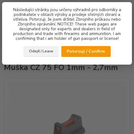
0
ks
Následující stránky jsou určeny výhradně pro odborníky a
za
0,00 Kč
podnikatele v oblasti výroby a prodeje sřelných zbraní a
střeliva. Potvrzuji, že jsem držitel Zbrojního průkazu nebo
Menu
Zbrojního oprávnění. NOTICE! These web pages are
designated only for experts and dealers in field of
production and trade with firearms and ammunition. I am
confirming that i am holder of gun passport or license!
Hledat
Potvrzuji / Confirm
Odejít / Leave
Úvod
Mířidla
Muška CZ 75 FO 1mm - 2,7mm
Muška CZ 75 FO 1mm - 2,7mm