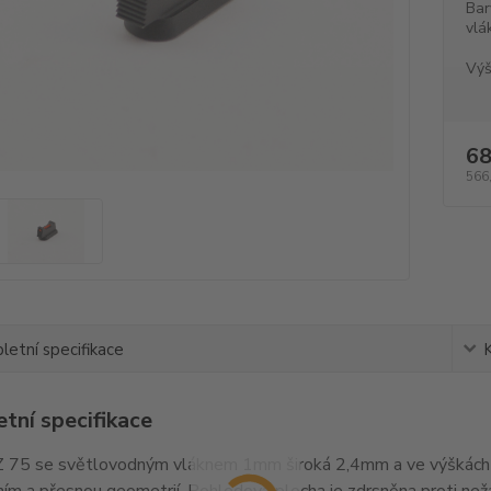
Bar
vlá
Výš
68
566
etní specifikace
tní specifikace
 75 se světlovodným vláknem 1mm široká 2,4mm a ve výškách 
ím a přesnou geometrií. Pohledová plocha je zdrsněna proti ne