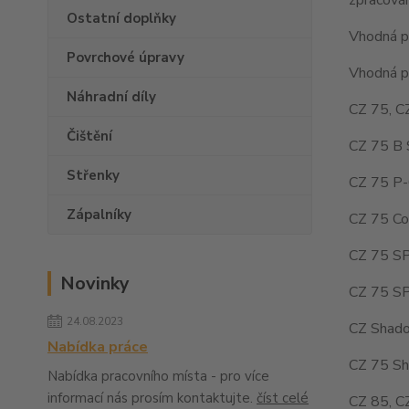
Ostatní doplňky
Vhodná pr
Povrchové úpravy
Vhodná pr
Náhradní díly
CZ 75, C
Čištění
CZ 75 B 
Střenky
CZ 75 P-
Zápalníky
CZ 75 Co
CZ 75 SP
Novinky
CZ 75 SP
24.08.2023
CZ Shado
Nabídka práce
CZ 75 Sh
Nabídka pracovního místa - pro více
informací nás prosím kontaktujte.
číst celé
CZ 85, C