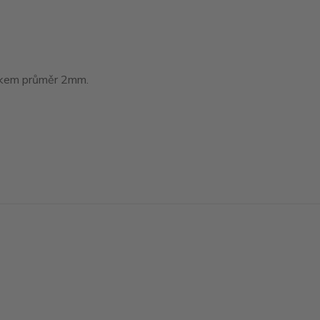
tákem průměr 2mm.
Vytvořeno na
Eshop-rychle.cz