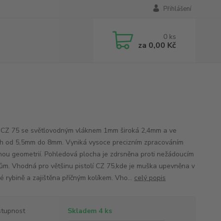
Přihlášení
0
ks
za
0,00 Kč
CZ 75 se světlovodným vláknem 1mm široká 2,4mm a ve
h od 5,5mm do 8mm. Vyniká vysoce precizním zpracováním
nou geometrií. Pohledová plocha je zdrsněna proti nežádoucím
ům. Vhodná pro většinu pistolí CZ 75,kde je muška upevněna v
é rybině a zajištěna příčným kolíkem. Vho...
celý popis
tupnost
Skladem 4 ks