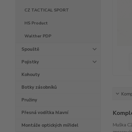
CZ TACTICAL SPORT
HS Product
Walther PDP
Spouště
Pojistky
Kohouty
Botky zásobníků
Kompl
Pružiny
Komple
Přesná vodítka hlavní
Muška CZ
Montáže optických mířidel
zpracován