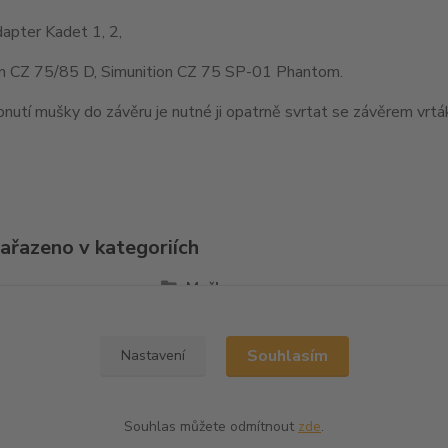
apter Kadet 1, 2,
on CZ 75/85 D, Simunition CZ 75 SP-01 Phantom.
nutí mušky do závěru je nutné ji opatrně svrtat se závěrem vr
zařazeno v kategoriích
la
Mušky
Souhlasím
Nastavení
Souhlas můžete odmítnout
zde
.