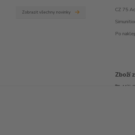
CZ 75 Ad
Zobrazit všechny novinky
Simuniti
Po naklep
Zboží 
Mířid