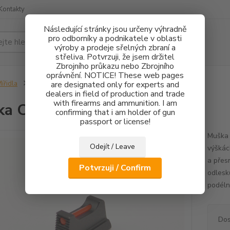
Kontakty
Následující stránky jsou určeny výhradně
pro odborníky a podnikatele v oblasti
Hledat
výroby a prodeje sřelných zbraní a
střeliva. Potvrzuji, že jsem držitel
Zbrojního průkazu nebo Zbrojního
oprávnění. NOTICE! These web pages
ířidla
Muška CZ 75 FO 1mm - 2,4mm
are designated only for experts and
dealers in field of production and trade
with firearms and ammunition. I am
ka CZ 75 FO 1mm - 2,4mm
confirming that i am holder of gun
passport or license!
Muška 
Odejít / Leave
výškác
a přes
Potvrzuji / Confirm
odlesk
podéln
Dos