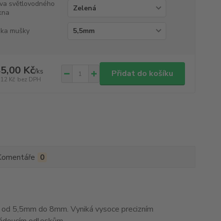
va světlovodného
kna
ka mušky
5,00 Kč
/
ks
Přidat do košíku
,12 Kč
bez DPH
Komentáře
0
od 5,5mm do 8mm. Vyniká vysoce precizním
žádoucím odleskům.