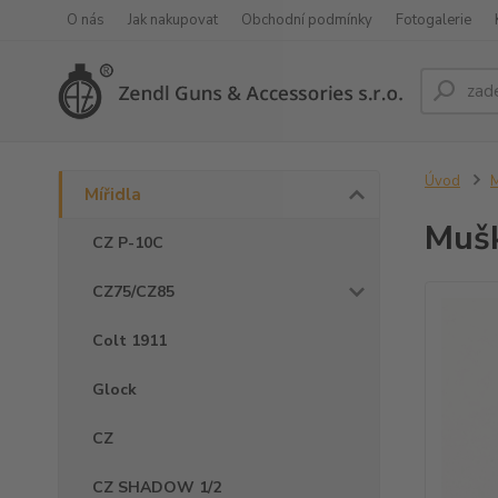
O nás
Jak nakupovat
Obchodní podmínky
Fotogalerie
Úvod
M
Mířidla
Muš
CZ P-10C
CZ75/CZ85
Colt 1911
Glock
CZ
CZ SHADOW 1/2