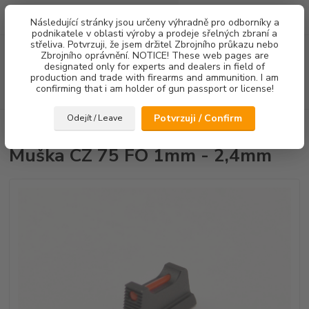
0
ks
Následující stránky jsou určeny výhradně pro odborníky a
za
0,00 Kč
podnikatele v oblasti výroby a prodeje sřelných zbraní a
střeliva. Potvrzuji, že jsem držitel Zbrojního průkazu nebo
Menu
Zbrojního oprávnění. NOTICE! These web pages are
designated only for experts and dealers in field of
production and trade with firearms and ammunition. I am
confirming that i am holder of gun passport or license!
Hledat
Potvrzuji / Confirm
Odejít / Leave
Úvod
Mířidla
Muška CZ 75 FO 1mm - 2,4mm
Muška CZ 75 FO 1mm - 2,4mm