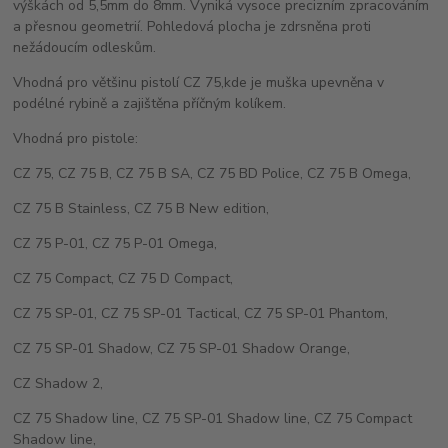
výškách od 5,5mm do 8mm. Vyniká vysoce precizním zpracováním
a přesnou geometrií. Pohledová plocha je zdrsněna proti
nežádoucím odleskům.
Vhodná pro většinu pistolí CZ 75,kde je muška upevněna v
podélné rybině a zajištěna příčným kolíkem.
Vhodná pro pistole:
CZ 75, CZ 75 B, CZ 75 B SA, CZ 75 BD Police, CZ 75 B Omega,
CZ 75 B Stainless, CZ 75 B New edition,
CZ 75 P-01, CZ 75 P-01 Omega,
CZ 75 Compact, CZ 75 D Compact,
CZ 75 SP-01, CZ 75 SP-01 Tactical, CZ 75 SP-01 Phantom,
CZ 75 SP-01 Shadow, CZ 75 SP-01 Shadow Orange,
CZ Shadow 2,
CZ 75 Shadow line, CZ 75 SP-01 Shadow line, CZ 75 Compact
Shadow line,