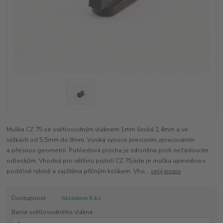
Muška CZ 75 se světlovodným vláknem 1mm široká 2,4mm a ve
výškách od 5,5mm do 8mm. Vyniká vysoce precizním zpracováním
a přesnou geometrií. Pohledová plocha je zdrsněna proti nežádoucím
odleskům. Vhodná pro většinu pistolí CZ 75,kde je muška upevněna v
podélné rybině a zajištěna příčným kolíkem. Vho...
celý popis
Dostupnost
Skladem 5 ks
Barva světlovodného vlákna