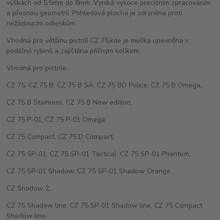
výškách od 5,5mm do 8mm. Vyniká vysoce precizním zpracováním
a přesnou geometrií. Pohledová plocha je zdrsněna proti
nežádoucím odleskům.
Vhodná pro většinu pistolí CZ 75,kde je muška upevněna v
podélné rybině a zajištěna příčným kolíkem.
Vhodná pro pistole:
CZ 75, CZ 75 B, CZ 75 B SA, CZ 75 BD Police, CZ 75 B Omega,
CZ 75 B Stainless, CZ 75 B New edition,
CZ 75 P-01, CZ 75 P-01 Omega,
CZ 75 Compact, CZ 75 D Compact,
CZ 75 SP-01, CZ 75 SP-01 Tactical, CZ 75 SP-01 Phantom,
CZ 75 SP-01 Shadow, CZ 75 SP-01 Shadow Orange,
CZ Shadow 2,
CZ 75 Shadow line, CZ 75 SP-01 Shadow line, CZ 75 Compact
Shadow line,