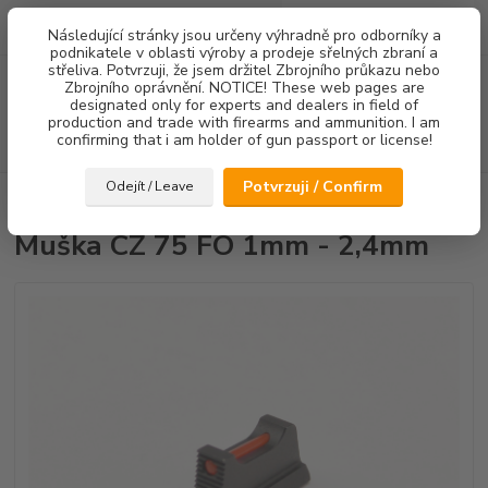
0
ks
Následující stránky jsou určeny výhradně pro odborníky a
za
0,00 Kč
podnikatele v oblasti výroby a prodeje sřelných zbraní a
střeliva. Potvrzuji, že jsem držitel Zbrojního průkazu nebo
Menu
Zbrojního oprávnění. NOTICE! These web pages are
designated only for experts and dealers in field of
production and trade with firearms and ammunition. I am
confirming that i am holder of gun passport or license!
Hledat
Potvrzuji / Confirm
Odejít / Leave
Úvod
Mířidla
Muška CZ 75 FO 1mm - 2,4mm
Muška CZ 75 FO 1mm - 2,4mm