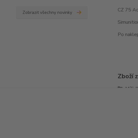
CZ 75 Ad
Zobrazit všechny novinky
Simuniti
Po naklep
Zboží 
Mířid