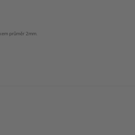
tákem průměr 2mm.
Vytvořeno na
Eshop-rychle.cz