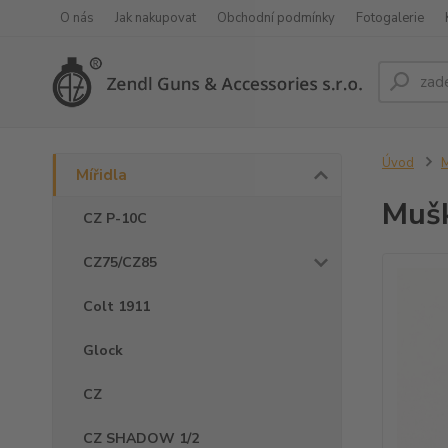
O nás
Jak nakupovat
Obchodní podmínky
Fotogalerie
Úvod
M
Mířidla
Muš
CZ P-10C
CZ75/CZ85
Colt 1911
Glock
CZ
CZ SHADOW 1/2