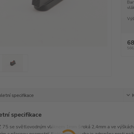
Bar
vlá
Výš
68
566
etní specifikace
tní specifikace
 75 se světlovodným vláknem 1mm široká 2,4mm a ve výškách 
ím a přesnou geometrií. Pohledová plocha je zdrsněna proti ne