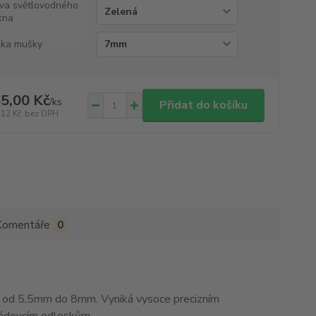
va světlovodného
kna
ka mušky
5,00 Kč
/
ks
Přidat do košíku
,12 Kč
bez DPH
Komentáře
0
od 5,5mm do 8mm. Vyniká vysoce precizním
žádoucím odleskům.