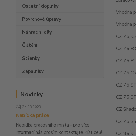
Ostatní doplňky
Vhodná pr
Povrchové úpravy
Vhodná pr
Náhradní díly
CZ 75, C
Čištění
CZ 75 B 
Střenky
CZ 75 P-
Zápalníky
CZ 75 Co
CZ 75 SP
Novinky
CZ 75 SP
24.08.2023
CZ Shado
Nabídka práce
CZ 75 Sh
Nabídka pracovního místa - pro více
informací nás prosím kontaktujte.
číst celé
CZ 85, C