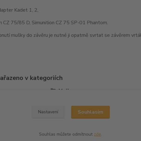
apter Kadet 1, 2,
on CZ 75/85 D, Simunition CZ 75 SP-01 Phantom.
nutí mušky do závěru je nutné ji opatrně svrtat se závěrem vr
zařazeno v kategoriích
la
Mušky
Souhlasím
Nastavení
Souhlas můžete odmítnout
zde
.