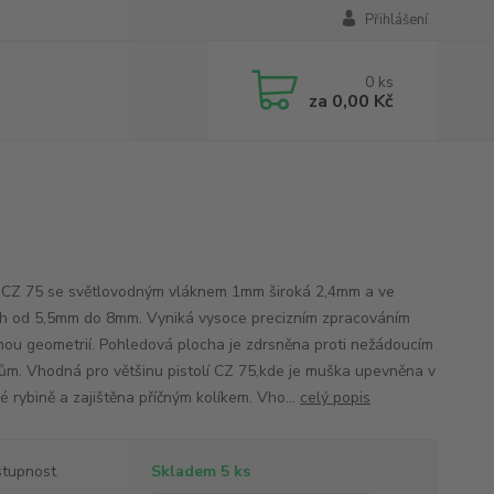
Přihlášení
0
ks
za
0,00 Kč
CZ 75 se světlovodným vláknem 1mm široká 2,4mm a ve
h od 5,5mm do 8mm. Vyniká vysoce precizním zpracováním
nou geometrií. Pohledová plocha je zdrsněna proti nežádoucím
ům. Vhodná pro většinu pistolí CZ 75,kde je muška upevněna v
é rybině a zajištěna příčným kolíkem. Vho...
celý popis
tupnost
Skladem 5 ks