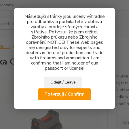
Kontakty
Následující stránky jsou určeny výhradně
pro odborníky a podnikatele v oblasti
Hledat
výroby a prodeje sřelných zbraní a
střeliva. Potvrzuji, že jsem držitel
Zbrojního průkazu nebo Zbrojního
oprávnění. NOTICE! These web pages
ířidla
Muška CZ 75 FO 1mm - 2,4mm
are designated only for experts and
dealers in field of production and trade
with firearms and ammunition. I am
ka CZ 75 FO 1mm - 2,4mm
confirming that i am holder of gun
passport or license!
Muška 
Odejít / Leave
výškác
a přes
Potvrzuji / Confirm
odlesk
podéln
Dos