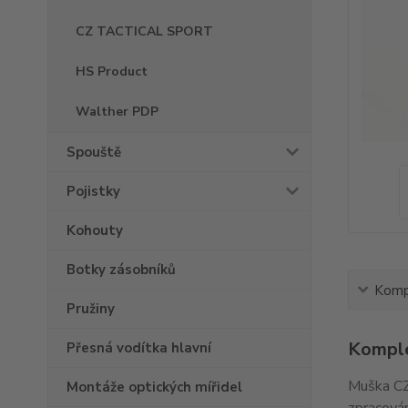
CZ TACTICAL SPORT
HS Product
Walther PDP
Spouště
Pojistky
Kohouty
Botky zásobníků
Kompl
Pružiny
Komple
Přesná vodítka hlavní
Muška CZ
Montáže optických mířidel
zpracován