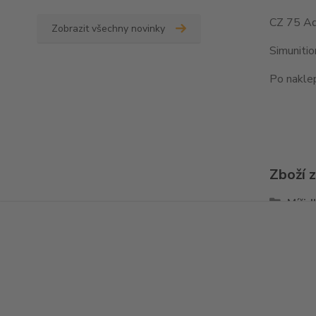
CZ 75 Ad
Zobrazit všechny novinky
Simuniti
Po naklep
Zboží 
Mířid