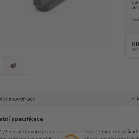
Bar
vlá
Výš
68
566
etní specifikace
tní specifikace
 75 se světlovodným vláknem 1mm široká 2,4mm a ve výškách 
ím a přesnou geometrií. Pohledová plocha je zdrsněna proti ne