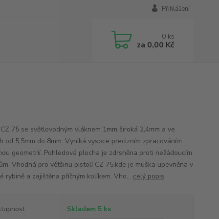
Přihlášení
0
ks
za
0,00 Kč
CZ 75 se světlovodným vláknem 1mm široká 2,4mm a ve
h od 5,5mm do 8mm. Vyniká vysoce precizním zpracováním
nou geometrií. Pohledová plocha je zdrsněna proti nežádoucím
ům. Vhodná pro většinu pistolí CZ 75,kde je muška upevněna v
é rybině a zajištěna příčným kolíkem. Vho...
celý popis
tupnost
Skladem 5 ks