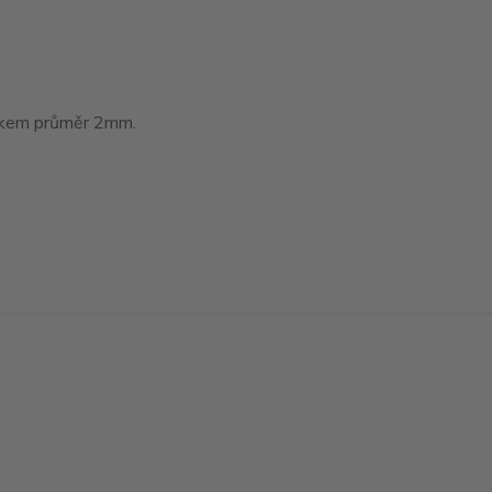
tákem průměr 2mm.
Vytvořeno na
Eshop-rychle.cz