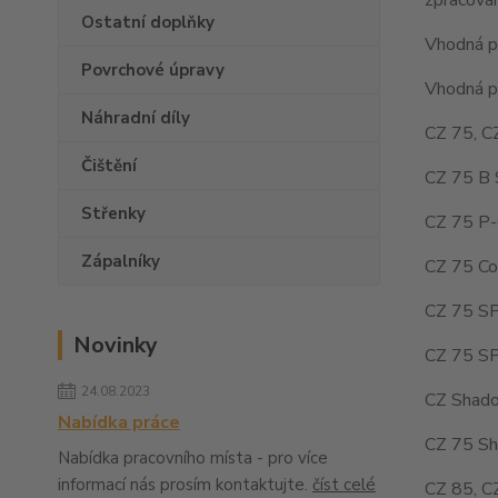
Ostatní doplňky
Vhodná pr
Povrchové úpravy
Vhodná pr
Náhradní díly
CZ 75, C
Čištění
CZ 75 B 
Střenky
CZ 75 P-
Zápalníky
CZ 75 Co
CZ 75 SP
Novinky
CZ 75 SP
24.08.2023
CZ Shado
Nabídka práce
CZ 75 Sh
Nabídka pracovního místa - pro více
informací nás prosím kontaktujte.
číst celé
CZ 85, C