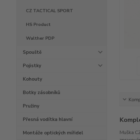
CZ TACTICAL SPORT
HS Product
Walther PDP
Spouště
Pojistky
Kohouty
Botky zásobníků
Kompl
Pružiny
Komple
Přesná vodítka hlavní
Muška CZ
Montáže optických mířidel
zpracován