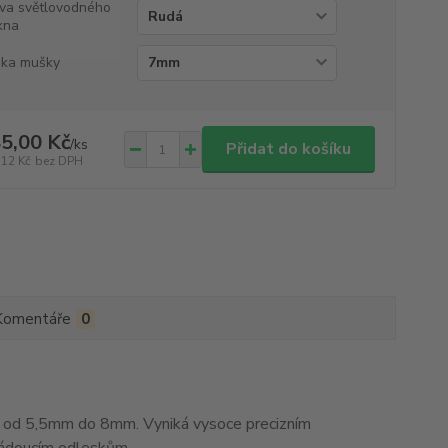
va světlovodného
kna
ka mušky
5,00 Kč
/
ks
Přidat do košíku
,12 Kč
bez DPH
Komentáře
0
od 5,5mm do 8mm. Vyniká vysoce precizním
žádoucím odleskům.