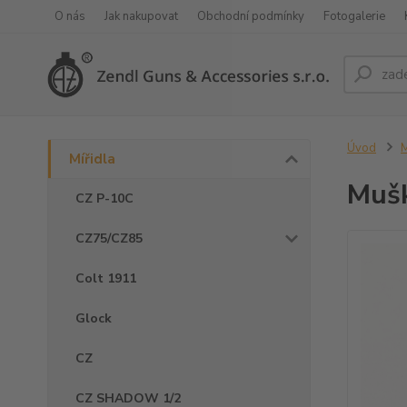
O nás
Jak nakupovat
Obchodní podmínky
Fotogalerie
Úvod
M
Mířidla
Muš
CZ P-10C
CZ75/CZ85
Colt 1911
Glock
CZ
CZ SHADOW 1/2