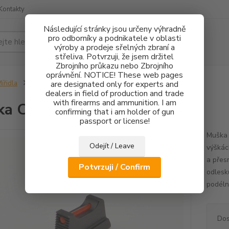
Kontakty
Následující stránky jsou určeny výhradně
pro odborníky a podnikatele v oblasti
Hledat
výroby a prodeje sřelných zbraní a
střeliva. Potvrzuji, že jsem držitel
Zbrojního průkazu nebo Zbrojního
oprávnění. NOTICE! These web pages
ířidla
Muška CZ 75 FO 1mm - 2,4mm
are designated only for experts and
dealers in field of production and trade
with firearms and ammunition. I am
ka CZ 75 FO 1mm - 2,4mm
confirming that i am holder of gun
passport or license!
Muška 
Odejít / Leave
výškác
a přes
Potvrzuji / Confirm
odlesk
podéln
Dos