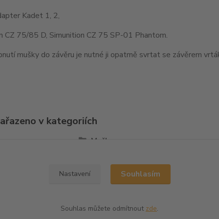
apter Kadet 1, 2,
on CZ 75/85 D, Simunition CZ 75 SP-01 Phantom.
nutí mušky do závěru je nutné ji opatrně svrtat se závěrem vr
zařazeno v kategoriích
la
Mušky
Souhlasím
Nastavení
Souhlas můžete odmítnout
zde
.