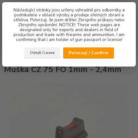
0
ks
Následující stránky jsou určeny výhradně pro odborníky a
za
0,00 Kč
podnikatele v oblasti výroby a prodeje sřelných zbraní a
střeliva. Potvrzuji, že jsem držitel Zbrojního průkazu nebo
Menu
Zbrojního oprávnění. NOTICE! These web pages are
designated only for experts and dealers in field of
production and trade with firearms and ammunition. I am
confirming that i am holder of gun passport or license!
Hledat
Potvrzuji / Confirm
Odejít / Leave
Úvod
Mířidla
Muška CZ 75 FO 1mm - 2,4mm
Muška CZ 75 FO 1mm - 2,4mm