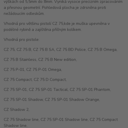
výškách od 5,5mm do 8mm. Vyniká vysoce precizním zpracováním
a přesnou geometrií. Pohledová plocha je zdrsněna proti
nežádoucím odleskům.
Vhodná pro většinu pistolí CZ 75,kde je muška upevněna v
podélné rybině a zajištěna příčným kolíkem.
Vhodná pro pistole:
CZ 75, CZ 75 B, CZ 75 B SA, CZ 75 BD Police, CZ 75 B Omega,
CZ 75 B Stainless, CZ 75 B New edition,
CZ 75 P-01, CZ 75 P-01 Omega,
CZ 75 Compact, CZ 75 D Compact,
CZ 75 SP-01, CZ 75 SP-01 Tactical, CZ 75 SP-01 Phantom,
CZ 75 SP-01 Shadow, CZ 75 SP-01 Shadow Orange,
CZ Shadow 2,
CZ 75 Shadow line, CZ 75 SP-01 Shadow line, CZ 75 Compact
Shadow line,