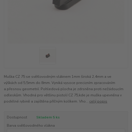
Muška CZ 75 se světlovodným vláknem 1mm široká 2,4mm a ve
výškách od 5,5mm do 8mm. Vyniká vysoce precizním zpracováním
a přesnou geometrií. Pohledová plocha je zdrsněna proti nežádoucím
odleskům. Vhodná pro většinu pistolí CZ 75,kde je muška upevněna v
podélné rybině a zajištěna příčným kolíkem. Vho...
celý popis
Dostupnost
Skladem 5 ks
Barva světlovodného vlákna