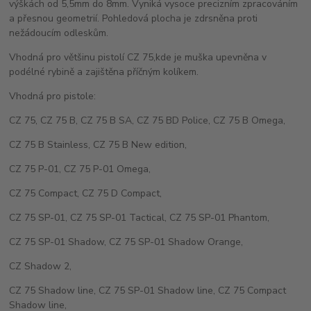
výškách od 5,5mm do 8mm. Vyniká vysoce precizním zpracováním
a přesnou geometrií. Pohledová plocha je zdrsněna proti
nežádoucím odleskům.
Vhodná pro většinu pistolí CZ 75,kde je muška upevněna v
podélné rybině a zajištěna příčným kolíkem.
Vhodná pro pistole:
CZ 75, CZ 75 B, CZ 75 B SA, CZ 75 BD Police, CZ 75 B Omega,
CZ 75 B Stainless, CZ 75 B New edition,
CZ 75 P-01, CZ 75 P-01 Omega,
CZ 75 Compact, CZ 75 D Compact,
CZ 75 SP-01, CZ 75 SP-01 Tactical, CZ 75 SP-01 Phantom,
CZ 75 SP-01 Shadow, CZ 75 SP-01 Shadow Orange,
CZ Shadow 2,
CZ 75 Shadow line, CZ 75 SP-01 Shadow line, CZ 75 Compact
Shadow line,