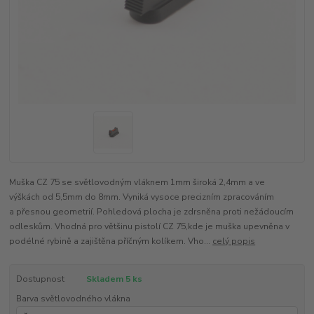
Muška CZ 75 se světlovodným vláknem 1mm široká 2,4mm a ve
výškách od 5,5mm do 8mm. Vyniká vysoce precizním zpracováním
a přesnou geometrií. Pohledová plocha je zdrsněna proti nežádoucím
odleskům. Vhodná pro většinu pistolí CZ 75,kde je muška upevněna v
podélné rybině a zajištěna příčným kolíkem. Vho...
celý popis
Dostupnost
Skladem 5 ks
Barva světlovodného vlákna