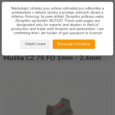
0
ks
Následující stránky jsou určeny výhradně pro odborníky a
za
0,00 Kč
podnikatele v oblasti výroby a prodeje sřelných zbraní a
střeliva. Potvrzuji, že jsem držitel Zbrojního průkazu nebo
Menu
Zbrojního oprávnění. NOTICE! These web pages are
designated only for experts and dealers in field of
production and trade with firearms and ammunition. I am
confirming that i am holder of gun passport or license!
Hledat
Potvrzuji / Confirm
Odejít / Leave
Úvod
Mířidla
Muška CZ 75 FO 1mm - 2,4mm
Muška CZ 75 FO 1mm - 2,4mm