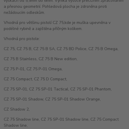
výškách od 5,5mm do 8mm. Vyniká vysoce precizním zpracováním
a přesnou geometrií. Pohledová plocha je zdrsněna proti
nežádoucím odleskům.
Vhodná pro většinu pistolí CZ 75,kde je muška upevněna v
podélné rybině a zajištěna příčným kolíkem.
Vhodná pro pistole:
CZ 75, CZ 75 B, CZ 75 B SA, CZ 75 BD Police, CZ 75 B Omega,
CZ 75 B Stainless, CZ 75 B New edition,
CZ 75 P-01, CZ 75 P-01 Omega,
CZ 75 Compact, CZ 75 D Compact,
CZ 75 SP-01, CZ 75 SP-01 Tactical, CZ 75 SP-01 Phantom,
CZ 75 SP-01 Shadow, CZ 75 SP-01 Shadow Orange,
CZ Shadow 2,
CZ 75 Shadow line, CZ 75 SP-01 Shadow line, CZ 75 Compact
Shadow line,