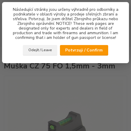
0
ks
Následující stránky jsou určeny výhradně pro odborníky a
za
0,00 Kč
podnikatele v oblasti výroby a prodeje sřelných zbraní a
střeliva. Potvrzuji, že jsem držitel Zbrojního průkazu nebo
Menu
Zbrojního oprávnění. NOTICE! These web pages are
designated only for experts and dealers in field of
production and trade with firearms and ammunition. I am
confirming that i am holder of gun passport or license!
Hledat
Potvrzuji / Confirm
Odejít / Leave
Úvod
Mířidla
Muška CZ 75 FO 1,5mm - 3mm
Muška CZ 75 FO 1,5mm - 3mm