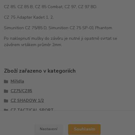
CZ 85, CZ 85 B, CZ 85 Combat, CZ 97, CZ 97 BD.
CZ 75 Adapter Kadet 1, 2,
Simunition CZ 75/85 D, Simunition CZ 75 SP-01 Phantom.
Po naklepnutí mušky do závěru je nutné ji opatrně svrtat se
závěrem vrtákem průměr 2mm.
Zboží zařazeno v kategoriích
Mířidla
CZ75/CZ85
CZ SHADOW 1/2
CZ TACTICAL SPORT
Mušky
Souhlasím
Nastavení