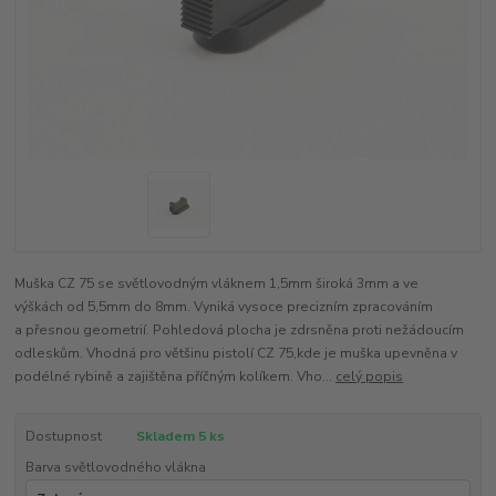
Muška CZ 75 se světlovodným vláknem 1,5mm široká 3mm a ve
výškách od 5,5mm do 8mm. Vyniká vysoce precizním zpracováním
a přesnou geometrií. Pohledová plocha je zdrsněna proti nežádoucím
odleskům. Vhodná pro většinu pistolí CZ 75,kde je muška upevněna v
podélné rybině a zajištěna příčným kolíkem. Vho...
celý popis
Dostupnost
Skladem 5 ks
Barva světlovodného vlákna