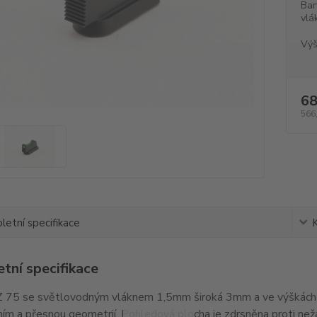
Bar
vlá
Výš
68
566
etní specifikace
tní specifikace
 75 se světlovodným vláknem 1,5mm široká 3mm a ve výškách 
ím a přesnou geometrií. Pohledová plocha je zdrsněna proti ne