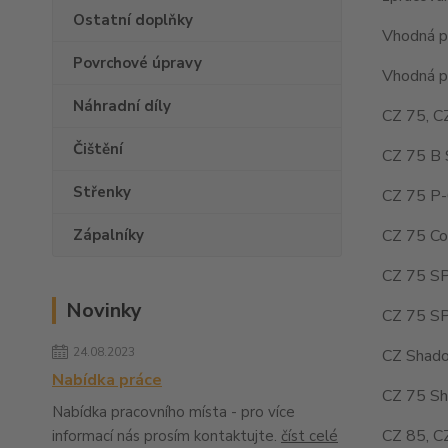
Ostatní doplňky
Vhodná pr
Povrchové úpravy
Vhodná pr
Náhradní díly
CZ 75, C
Čištění
CZ 75 B 
Střenky
CZ 75 P-
CZ 75 Co
Zápalníky
CZ 75 SP
Novinky
CZ 75 SP
24.08.2023
CZ Shado
Nabídka práce
CZ 75 Sh
Nabídka pracovního místa - pro více
CZ 85, C
informací nás prosím kontaktujte.
číst celé