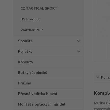
CZ TACTICAL SPORT
HS Product
Walther PDP
Spouště
Pojistky
Kohouty
Botky zásobníků
Kompl
Pružiny
Komple
Přesná vodítka hlavní
Muška CZ
Montáže optických mířidel
zpracován