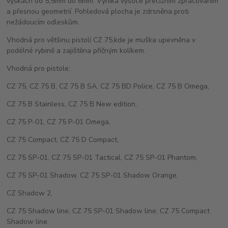
výškách od 5,5mm do 8mm. Vyniká vysoce precizním zpracováním
a přesnou geometrií. Pohledová plocha je zdrsněna proti
nežádoucím odleskům.
Vhodná pro většinu pistolí CZ 75,kde je muška upevněna v
podélné rybině a zajištěna příčným kolíkem.
Vhodná pro pistole:
CZ 75, CZ 75 B, CZ 75 B SA, CZ 75 BD Police, CZ 75 B Omega,
CZ 75 B Stainless, CZ 75 B New edition,
CZ 75 P-01, CZ 75 P-01 Omega,
CZ 75 Compact, CZ 75 D Compact,
CZ 75 SP-01, CZ 75 SP-01 Tactical, CZ 75 SP-01 Phantom,
CZ 75 SP-01 Shadow, CZ 75 SP-01 Shadow Orange,
CZ Shadow 2,
CZ 75 Shadow line, CZ 75 SP-01 Shadow line, CZ 75 Compact
Shadow line,