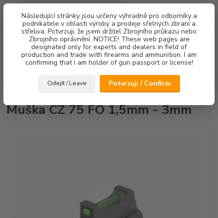
0
ks
Následující stránky jsou určeny výhradně pro odborníky a
za
0,00 Kč
podnikatele v oblasti výroby a prodeje sřelných zbraní a
střeliva. Potvrzuji, že jsem držitel Zbrojního průkazu nebo
Menu
Zbrojního oprávnění. NOTICE! These web pages are
designated only for experts and dealers in field of
production and trade with firearms and ammunition. I am
confirming that i am holder of gun passport or license!
Hledat
Potvrzuji / Confirm
Odejít / Leave
Úvod
Mířidla
Muška CZ 75 FO 1,5mm - 3mm
Muška CZ 75 FO 1,5mm - 3mm