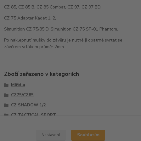
CZ 85, CZ 85 B, CZ 85 Combat, CZ 97, CZ 97 BD.
CZ 75 Adapter Kadet 1, 2,
Simunition CZ 75/85 D, Simunition CZ 75 SP-01 Phantom.
Po naklepnutí mušky do závěru je nutné ji opatrně svrtat se
závěrem vrtákem průměr 2mm.
Zboží zařazeno v kategoriích
Mířidla
CZ75/CZ85
CZ SHADOW 1/2
CZ TACTICAL SPORT
Mušky
Souhlasím
Nastavení