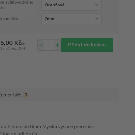
va světlovodného
kna
ka mušky
5,00 Kč
/
ks
Přidat do košíku
,12 Kč
bez DPH
Komentáře
0
od 5,5mm do 8mm. Vyniká vysoce precizním
žádoucím odleskům.