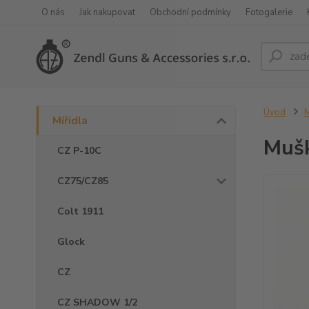
O nás
Jak nakupovat
Obchodní podmínky
Fotogalerie
Úvod
M
Mířidla
Muš
CZ P-10C
CZ75/CZ85
Colt 1911
Glock
CZ
CZ SHADOW 1/2