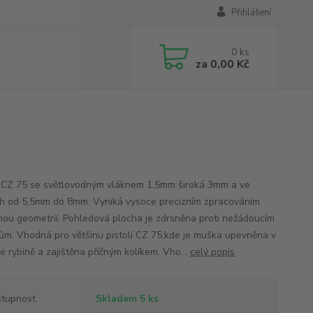
Přihlášení
0
ks
za
0,00 Kč
CZ 75 se světlovodným vláknem 1,5mm široká 3mm a ve
h od 5,5mm do 8mm. Vyniká vysoce precizním zpracováním
nou geometrií. Pohledová plocha je zdrsněna proti nežádoucím
ům. Vhodná pro většinu pistolí CZ 75,kde je muška upevněna v
é rybině a zajištěna příčným kolíkem. Vho...
celý popis
tupnost
Skladem 5 ks