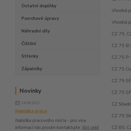
Ostatní doplňky
Vhodná pr
Povrchové úpravy
Vhodná pr
Náhradní díly
CZ 75, C
Čištění
CZ 75 B 
Střenky
CZ 75 P-
CZ 75 Co
Zápalníky
CZ 75 SP
Novinky
CZ 75 SP
24.08.2023
CZ Shado
Nabídka práce
CZ 75 Sh
Nabídka pracovního místa - pro více
CZ 85, C
informací nás prosím kontaktujte.
číst celé