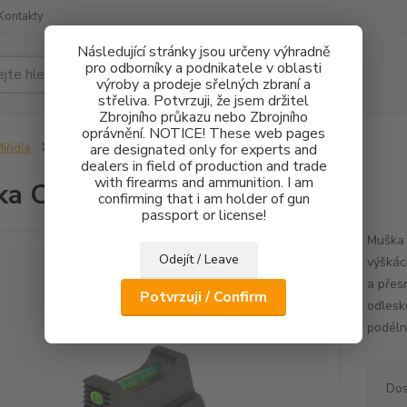
Kontakty
Následující stránky jsou určeny výhradně
pro odborníky a podnikatele v oblasti
Hledat
výroby a prodeje sřelných zbraní a
střeliva. Potvrzuji, že jsem držitel
Zbrojního průkazu nebo Zbrojního
oprávnění. NOTICE! These web pages
ířidla
Muška CZ 75 FO 1,5mm - 3mm
are designated only for experts and
dealers in field of production and trade
with firearms and ammunition. I am
ka CZ 75 FO 1,5mm - 3mm
confirming that i am holder of gun
passport or license!
Muška 
Odejít / Leave
výškác
a přes
Potvrzuji / Confirm
odlesk
podéln
Dos