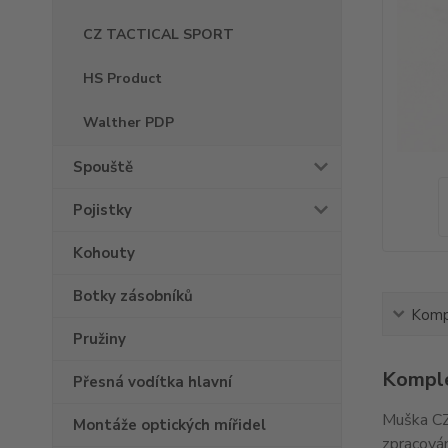
CZ TACTICAL SPORT
HS Product
Walther PDP
Spouště
Pojistky
Kohouty
Botky zásobníků
Kompl
Pružiny
Komple
Přesná vodítka hlavní
Muška CZ
Montáže optických mířidel
zpracován