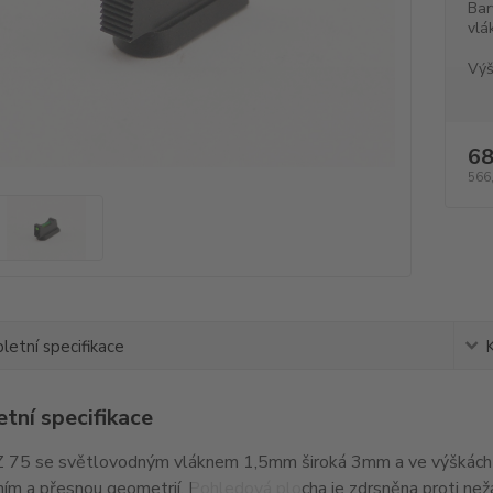
Bar
vlá
Výš
68
566
etní specifikace
tní specifikace
 75 se světlovodným vláknem 1,5mm široká 3mm a ve výškách 
ím a přesnou geometrií. Pohledová plocha je zdrsněna proti ne