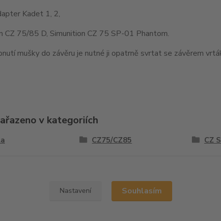
apter Kadet 1, 2,
on CZ 75/85 D, Simunition CZ 75 SP-01 Phantom.
nutí mušky do závěru je nutné ji opatrně svrtat se závěrem vr
zařazeno v kategoriích
la
CZ75/CZ85
CZ 
y
Souhlasím
Nastavení