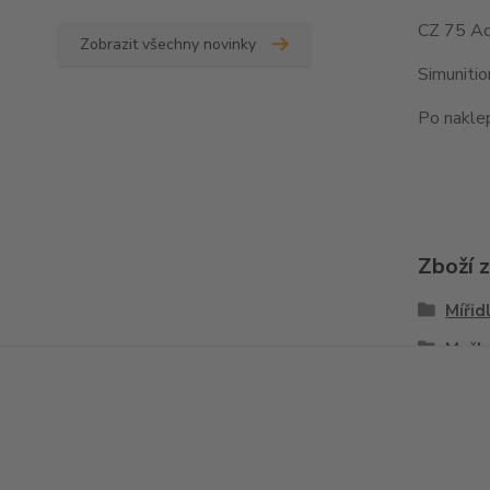
CZ 75 Ad
Zobrazit všechny novinky
Simuniti
Po naklep
Zboží 
Mířid
Mušk