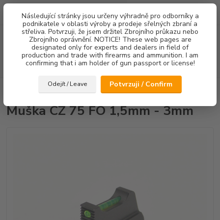
0
ks
Následující stránky jsou určeny výhradně pro odborníky a
za
0,00 Kč
podnikatele v oblasti výroby a prodeje sřelných zbraní a
střeliva. Potvrzuji, že jsem držitel Zbrojního průkazu nebo
Menu
Zbrojního oprávnění. NOTICE! These web pages are
designated only for experts and dealers in field of
production and trade with firearms and ammunition. I am
confirming that i am holder of gun passport or license!
Hledat
Potvrzuji / Confirm
Odejít / Leave
Úvod
Mířidla
Muška CZ 75 FO 1,5mm - 3mm
Muška CZ 75 FO 1,5mm - 3mm