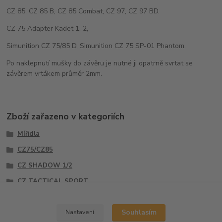
CZ 85, CZ 85 B, CZ 85 Combat, CZ 97, CZ 97 BD.
CZ 75 Adapter Kadet 1, 2,
Simunition CZ 75/85 D, Simunition CZ 75 SP-01 Phantom.
Po naklepnutí mušky do závěru je nutné ji opatrně svrtat se
závěrem vrtákem průměr 2mm.
Zboží zařazeno v kategoriích
Mířidla
CZ75/CZ85
CZ SHADOW 1/2
CZ TACTICAL SPORT
Mušky
Souhlasím
Nastavení