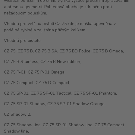
výškách od 5,5mm do 8mm. Vyniká vysoce precizním zpracováním
a přesnou geometrií. Pohledová plocha je zdrsněna proti
nežádoucím odleskům.
Vhodná pro většinu pistolí CZ 75,kde je muška upevněna v
podélné rybině a zajištěna příčným kolíkem.
Vhodná pro pistole:
CZ 75, CZ 75 B, CZ 75 B SA, CZ 75 BD Police, CZ 75 B Omega,
CZ 75 B Stainless, CZ 75 B New edition,
CZ 75 P-01, CZ 75 P-01 Omega,
CZ 75 Compact, CZ 75 D Compact,
CZ 75 SP-01, CZ 75 SP-01 Tactical, CZ 75 SP-01 Phantom,
CZ 75 SP-01 Shadow, CZ 75 SP-01 Shadow Orange,
CZ Shadow 2,
CZ 75 Shadow line, CZ 75 SP-01 Shadow line, CZ 75 Compact
Shadow line,