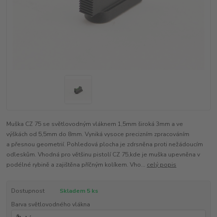
Muška CZ 75 se světlovodným vláknem 1,5mm široká 3mm a ve
výškách od 5,5mm do 8mm. Vyniká vysoce precizním zpracováním
a přesnou geometrií. Pohledová plocha je zdrsněna proti nežádoucím
odleskům. Vhodná pro většinu pistolí CZ 75,kde je muška upevněna v
podélné rybině a zajištěna příčným kolíkem. Vho...
celý popis
Dostupnost
Skladem 5 ks
Barva světlovodného vlákna