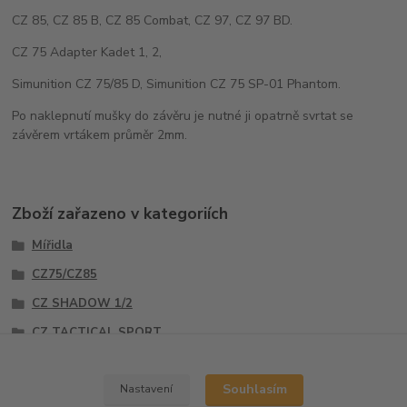
CZ 85, CZ 85 B, CZ 85 Combat, CZ 97, CZ 97 BD.
CZ 75 Adapter Kadet 1, 2,
Simunition CZ 75/85 D, Simunition CZ 75 SP-01 Phantom.
Po naklepnutí mušky do závěru je nutné ji opatrně svrtat se
závěrem vrtákem průměr 2mm.
Zboží zařazeno v kategoriích
Mířidla
CZ75/CZ85
CZ SHADOW 1/2
CZ TACTICAL SPORT
Mušky
Souhlasím
Nastavení