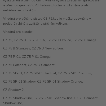
výškách od 5,5mm do 8mm. Vyniká vysoce precizním zpracováním
a přesnou geometrií. Pohledová plocha je zdrsněna proti
nežádoucím odleskům.
Vhodná pro většinu pistolí CZ 75,kde je muška upevněna v
podélné rybině a zajištěna příčným kolíkem.
Vhodná pro pistole:
CZ 75, CZ 75 B, CZ 75 B SA, CZ 75 BD Police, CZ 75 B Omega,
CZ 75 B Stainless, CZ 75 B New edition,
CZ 75 P-01, CZ 75 P-01 Omega,
CZ 75 Compact, CZ 75 D Compact,
CZ 75 SP-01, CZ 75 SP-01 Tactical, CZ 75 SP-01 Phantom,
CZ 75 SP-01 Shadow, CZ 75 SP-01 Shadow Orange,
CZ Shadow 2,
CZ 75 Shadow line, CZ 75 SP-01 Shadow line, CZ 75 Compact
Shadow line,