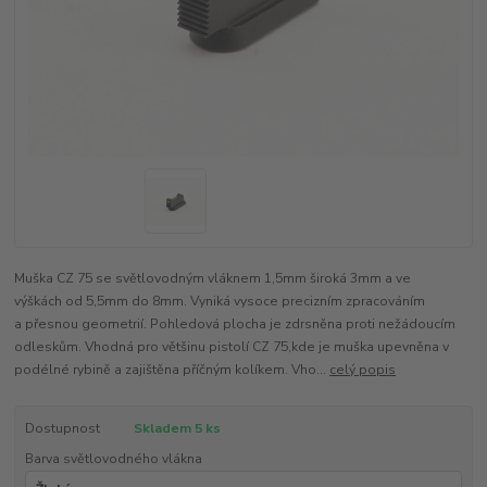
Muška CZ 75 se světlovodným vláknem 1,5mm široká 3mm a ve
výškách od 5,5mm do 8mm. Vyniká vysoce precizním zpracováním
a přesnou geometrií. Pohledová plocha je zdrsněna proti nežádoucím
odleskům. Vhodná pro většinu pistolí CZ 75,kde je muška upevněna v
podélné rybině a zajištěna příčným kolíkem. Vho...
celý popis
Dostupnost
Skladem 5 ks
Barva světlovodného vlákna