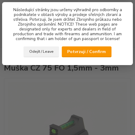
0
ks
Následující stránky jsou určeny výhradně pro odborníky a
za
0,00 Kč
podnikatele v oblasti výroby a prodeje sřelných zbraní a
střeliva. Potvrzuji, že jsem držitel Zbrojního průkazu nebo
Menu
Zbrojního oprávnění. NOTICE! These web pages are
designated only for experts and dealers in field of
production and trade with firearms and ammunition. I am
confirming that i am holder of gun passport or license!
Hledat
Potvrzuji / Confirm
Odejít / Leave
Úvod
Mířidla
Muška CZ 75 FO 1,5mm - 3mm
Muška CZ 75 FO 1,5mm - 3mm