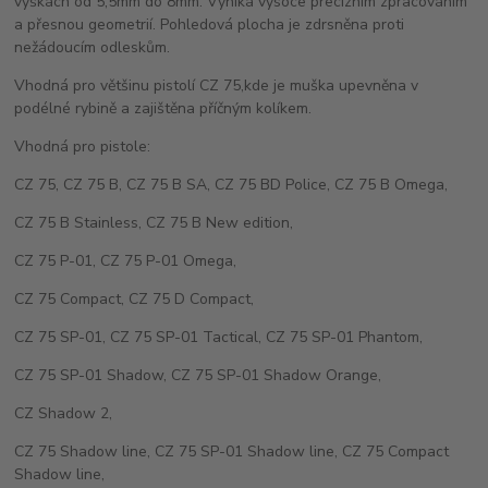
výškách od 5,5mm do 8mm. Vyniká vysoce precizním zpracováním
a přesnou geometrií. Pohledová plocha je zdrsněna proti
nežádoucím odleskům.
Vhodná pro většinu pistolí CZ 75,kde je muška upevněna v
podélné rybině a zajištěna příčným kolíkem.
Vhodná pro pistole:
CZ 75, CZ 75 B, CZ 75 B SA, CZ 75 BD Police, CZ 75 B Omega,
CZ 75 B Stainless, CZ 75 B New edition,
CZ 75 P-01, CZ 75 P-01 Omega,
CZ 75 Compact, CZ 75 D Compact,
CZ 75 SP-01, CZ 75 SP-01 Tactical, CZ 75 SP-01 Phantom,
CZ 75 SP-01 Shadow, CZ 75 SP-01 Shadow Orange,
CZ Shadow 2,
CZ 75 Shadow line, CZ 75 SP-01 Shadow line, CZ 75 Compact
Shadow line,