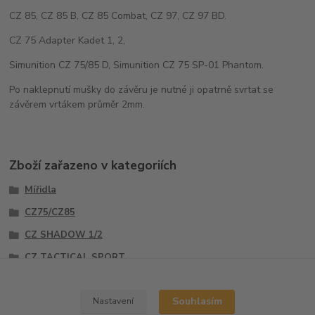
CZ 85, CZ 85 B, CZ 85 Combat, CZ 97, CZ 97 BD.
CZ 75 Adapter Kadet 1, 2,
Simunition CZ 75/85 D, Simunition CZ 75 SP-01 Phantom.
Po naklepnutí mušky do závěru je nutné ji opatrně svrtat se
závěrem vrtákem průměr 2mm.
Zboží zařazeno v kategoriích
Mířidla
CZ75/CZ85
CZ SHADOW 1/2
CZ TACTICAL SPORT
Mušky
Souhlasím
Nastavení