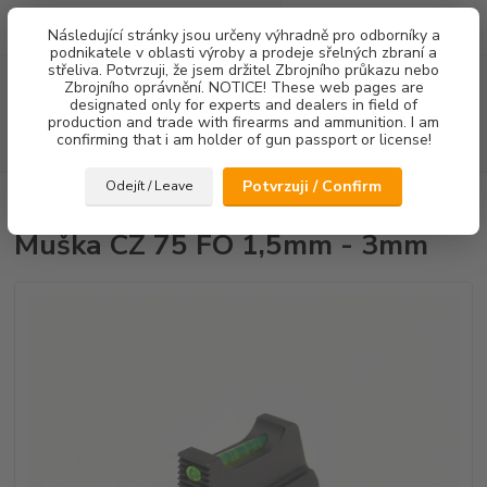
0
ks
Následující stránky jsou určeny výhradně pro odborníky a
za
0,00 Kč
podnikatele v oblasti výroby a prodeje sřelných zbraní a
střeliva. Potvrzuji, že jsem držitel Zbrojního průkazu nebo
Menu
Zbrojního oprávnění. NOTICE! These web pages are
designated only for experts and dealers in field of
production and trade with firearms and ammunition. I am
confirming that i am holder of gun passport or license!
Hledat
Potvrzuji / Confirm
Odejít / Leave
Úvod
Mířidla
Muška CZ 75 FO 1,5mm - 3mm
Muška CZ 75 FO 1,5mm - 3mm