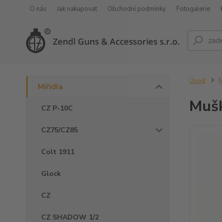
O nás
Jak nakupovat
Obchodní podmínky
Fotogalerie
Úvod
M
Mířidla
Mušk
CZ P-10C
CZ75/CZ85
Colt 1911
Glock
CZ
CZ SHADOW 1/2