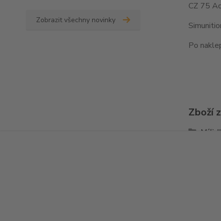
CZ 75 Ad
Zobrazit všechny novinky
Simuniti
Po naklep
Zboží 
Mířid