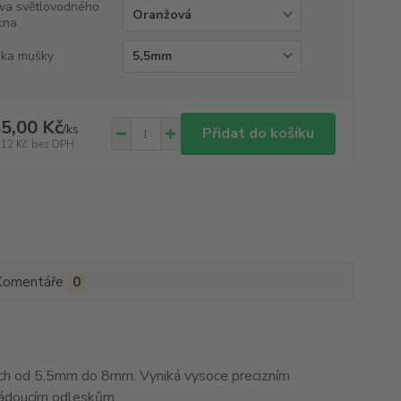
va světlovodného
kna
ka mušky
5,00 Kč
/
ks
Přidat do košíku
,12 Kč
bez DPH
Komentáře
0
h od 5,5mm do 8mm. Vyniká vysoce precizním
žádoucím odleskům.