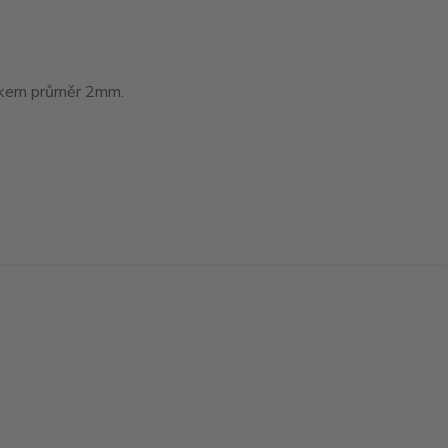
tákem průměr 2mm.
Vytvořeno na
Eshop-rychle.cz