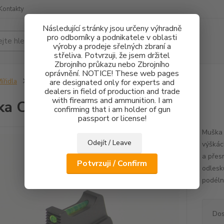
Kontakty
Následující stránky jsou určeny výhradně
pro odborníky a podnikatele v oblasti
Hledat
výroby a prodeje sřelných zbraní a
střeliva. Potvrzuji, že jsem držitel
Zbrojního průkazu nebo Zbrojního
oprávnění. NOTICE! These web pages
ířidla
Muška CZ 75 FO 1,5mm - 3,3mm
are designated only for experts and
dealers in field of production and trade
with firearms and ammunition. I am
a CZ 75 FO 1,5mm - 3,3mm
confirming that i am holder of gun
passport or license!
Muška 
Odejít / Leave
výškác
a přes
Potvrzuji / Confirm
odlesk
podélné
Dos