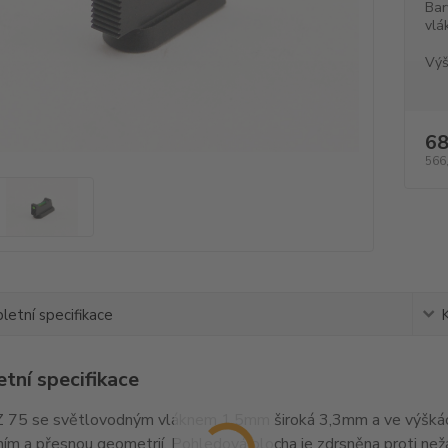
Bar
vlá
Výš
68
566
etní specifikace
tní specifikace
 75 se světlovodným vláknem 1,5mm široká 3,3mm a ve výškác
ím a přesnou geometrií. Pohledová plocha je zdrsněna proti ne