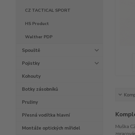
CZ TACTICAL SPORT
HS Product
Walther PDP
Spouště
Pojistky
Kohouty
Botky zásobníků
Kompl
Pružiny
Komple
Přesná vodítka hlavní
Muška CZ
Montáže optických mířidel
zpracován