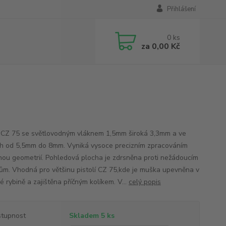
Přihlášení
0
ks
za
0,00 Kč
CZ 75 se světlovodným vláknem 1,5mm široká 3,3mm a ve
h od 5,5mm do 8mm. Vyniká vysoce precizním zpracováním
nou geometrií. Pohledová plocha je zdrsněna proti nežádoucím
ům. Vhodná pro většinu pistolí CZ 75,kde je muška upevněna v
 rybině a zajištěna příčným kolíkem. V...
celý popis
tupnost
Skladem 5 ks