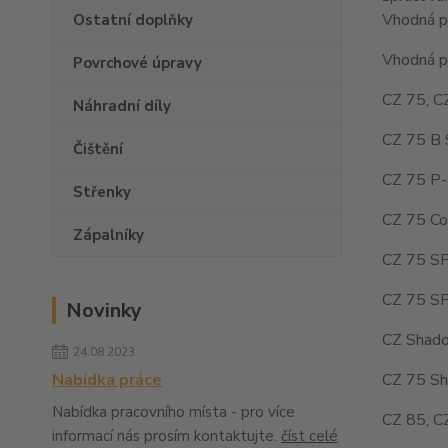
Vhodná pr
Ostatní doplňky
Vhodná pr
Povrchové úpravy
CZ 75, C
Náhradní díly
CZ 75 B 
Čištění
CZ 75 P-
Střenky
CZ 75 Co
Zápalníky
CZ 75 SP
CZ 75 SP
Novinky
CZ Shado
24.08.2023
CZ 75 Sh
Nabídka práce
Nabídka pracovního místa - pro více
CZ 85, C
informací nás prosím kontaktujte.
číst celé