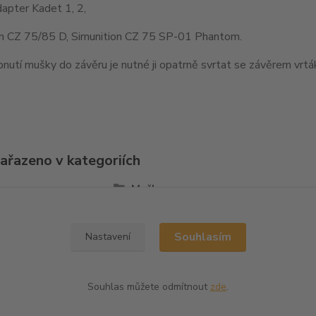
apter Kadet 1, 2,
on CZ 75/85 D, Simunition CZ 75 SP-01 Phantom.
nutí mušky do závěru je nutné ji opatrně svrtat se závěrem vr
zařazeno v kategoriích
la
Mušky
Souhlasím
Nastavení
Souhlas můžete odmítnout
zde
.