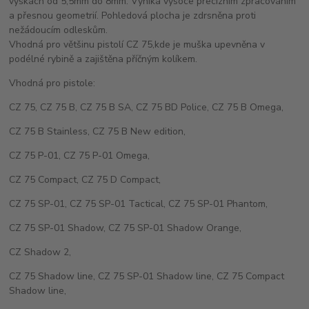
výškách od 5,5mm do 8mm. Vyniká vysoce precizním zpracováním
a přesnou geometrií. Pohledová plocha je zdrsněna proti
nežádoucím odleskům.
Vhodná pro většinu pistolí CZ 75,kde je muška upevněna v
podélné rybině a zajištěna příčným kolíkem.
Vhodná pro pistole:
CZ 75, CZ 75 B, CZ 75 B SA, CZ 75 BD Police, CZ 75 B Omega,
CZ 75 B Stainless, CZ 75 B New edition,
CZ 75 P-01, CZ 75 P-01 Omega,
CZ 75 Compact, CZ 75 D Compact,
CZ 75 SP-01, CZ 75 SP-01 Tactical, CZ 75 SP-01 Phantom,
CZ 75 SP-01 Shadow, CZ 75 SP-01 Shadow Orange,
CZ Shadow 2,
CZ 75 Shadow line, CZ 75 SP-01 Shadow line, CZ 75 Compact
Shadow line,