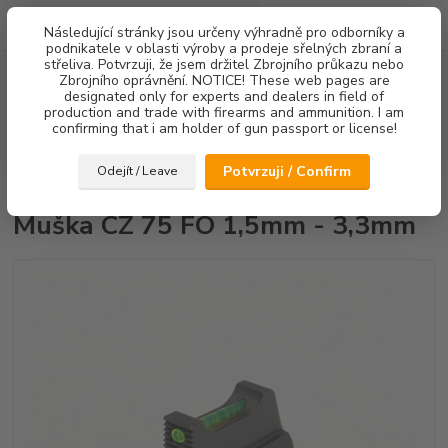
0
ks
Následující stránky jsou určeny výhradně pro odborníky a
za
0,00 Kč
podnikatele v oblasti výroby a prodeje sřelných zbraní a
střeliva. Potvrzuji, že jsem držitel Zbrojního průkazu nebo
Menu
Zbrojního oprávnění. NOTICE! These web pages are
designated only for experts and dealers in field of
production and trade with firearms and ammunition. I am
confirming that i am holder of gun passport or license!
Hledat
Potvrzuji / Confirm
Odejít / Leave
Úvod
Mířidla
Muška CZ 75 FO 1,5mm - 3,3mm
Muška CZ 75 FO 1,5mm - 3,3mm