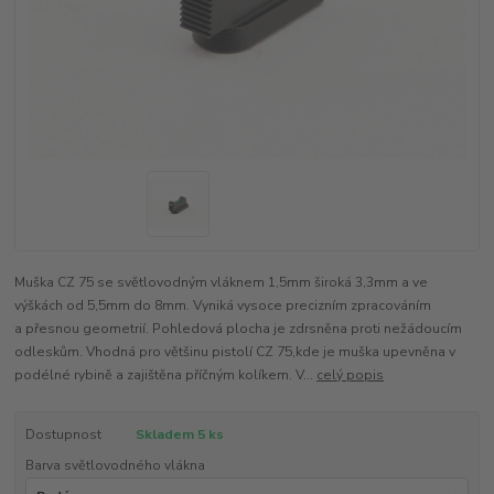
Muška CZ 75 se světlovodným vláknem 1,5mm široká 3,3mm a ve
výškách od 5,5mm do 8mm. Vyniká vysoce precizním zpracováním
a přesnou geometrií. Pohledová plocha je zdrsněna proti nežádoucím
odleskům. Vhodná pro většinu pistolí CZ 75,kde je muška upevněna v
podélné rybině a zajištěna příčným kolíkem. V...
celý popis
Dostupnost
Skladem 5 ks
Barva světlovodného vlákna