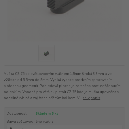
Muška CZ 75 se světlovodným vláknem 1,5mm široká 3,3mm a ve
výškách od 5,5mm do 8mm. Vyniká vysoce precizním zpracováním
a přesnou geometrií. Pohledová plocha je zdrsněna proti nežádoucím
odleskům. Vhodná pro většinu pistolí CZ 75,kde je muška upevněna v
podélné rybině a zajištěna příčným kolíkem. V...
celý popis
Dostupnost
Skladem 5 ks
Barva světlovodného vlákna