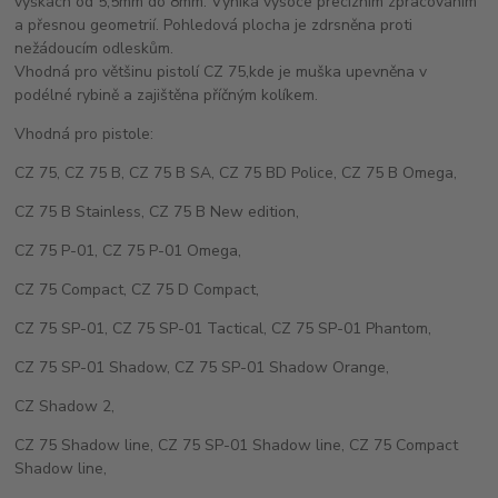
výškách od 5,5mm do 8mm. Vyniká vysoce precizním zpracováním
a přesnou geometrií. Pohledová plocha je zdrsněna proti
nežádoucím odleskům.
Vhodná pro většinu pistolí CZ 75,kde je muška upevněna v
podélné rybině a zajištěna příčným kolíkem.
Vhodná pro pistole:
CZ 75, CZ 75 B, CZ 75 B SA, CZ 75 BD Police, CZ 75 B Omega,
CZ 75 B Stainless, CZ 75 B New edition,
CZ 75 P-01, CZ 75 P-01 Omega,
CZ 75 Compact, CZ 75 D Compact,
CZ 75 SP-01, CZ 75 SP-01 Tactical, CZ 75 SP-01 Phantom,
CZ 75 SP-01 Shadow, CZ 75 SP-01 Shadow Orange,
CZ Shadow 2,
CZ 75 Shadow line, CZ 75 SP-01 Shadow line, CZ 75 Compact
Shadow line,