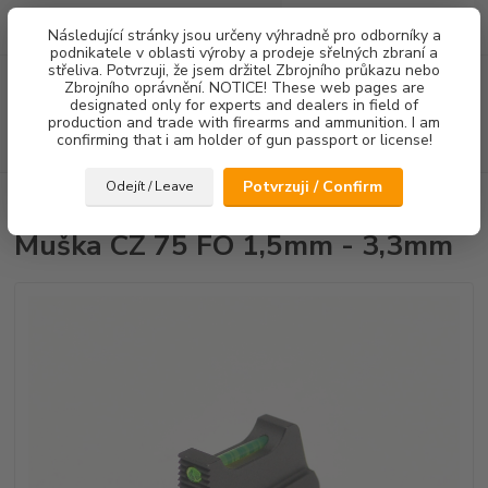
0
ks
Následující stránky jsou určeny výhradně pro odborníky a
za
0,00 Kč
podnikatele v oblasti výroby a prodeje sřelných zbraní a
střeliva. Potvrzuji, že jsem držitel Zbrojního průkazu nebo
Menu
Zbrojního oprávnění. NOTICE! These web pages are
designated only for experts and dealers in field of
production and trade with firearms and ammunition. I am
confirming that i am holder of gun passport or license!
Hledat
Potvrzuji / Confirm
Odejít / Leave
Úvod
Mířidla
Muška CZ 75 FO 1,5mm - 3,3mm
Muška CZ 75 FO 1,5mm - 3,3mm