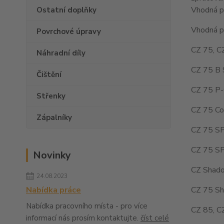
Vhodná pr
Ostatní doplňky
Vhodná pr
Povrchové úpravy
CZ 75, C
Náhradní díly
CZ 75 B 
Čištění
CZ 75 P-
Střenky
CZ 75 Co
Zápalníky
CZ 75 SP
CZ 75 SP
Novinky
CZ Shado
24.08.2023
CZ 75 Sh
Nabídka práce
Nabídka pracovního místa - pro více
CZ 85, C
informací nás prosím kontaktujte.
číst celé