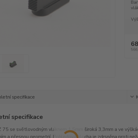
Bar
vlá
Výš
68
566
etní specifikace
tní specifikace
 75 se světlovodným vláknem 1,5mm široká 3,3mm a ve výškác
ím a přesnou geometrií. Pohledová plocha je zdrsněna proti ne