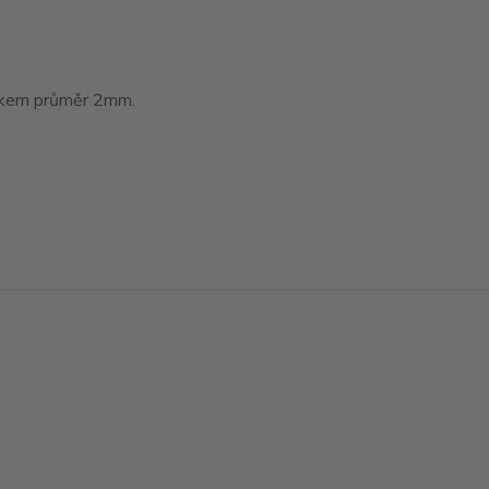
tákem průměr 2mm.
Vytvořeno na
Eshop-rychle.cz