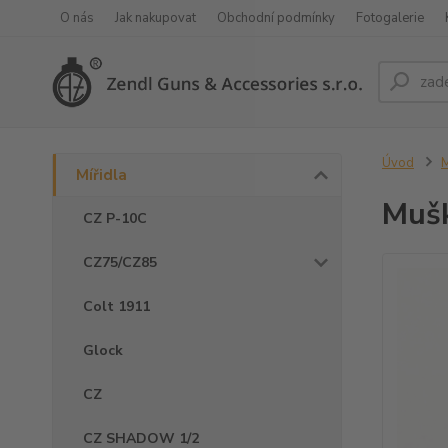
O nás
Jak nakupovat
Obchodní podmínky
Fotogalerie
Úvod
M
Mířidla
Mušk
CZ P-10C
CZ75/CZ85
Colt 1911
Glock
CZ
CZ SHADOW 1/2