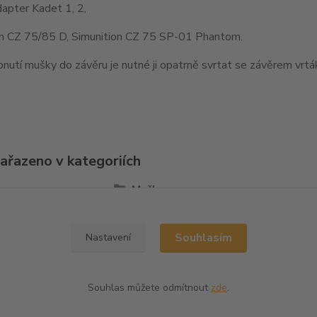
apter Kadet 1, 2,
on CZ 75/85 D, Simunition CZ 75 SP-01 Phantom.
nutí mušky do závěru je nutné ji opatrně svrtat se závěrem vr
zařazeno v kategoriích
la
Mušky
Souhlasím
Nastavení
Souhlas můžete odmítnout
zde
.