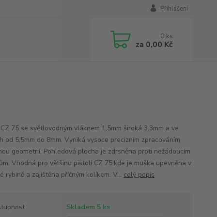
Přihlášení
0
ks
za
0,00 Kč
CZ 75 se světlovodným vláknem 1,5mm široká 3,3mm a ve
h od 5,5mm do 8mm. Vyniká vysoce precizním zpracováním
nou geometrií. Pohledová plocha je zdrsněna proti nežádoucím
ům. Vhodná pro většinu pistolí CZ 75,kde je muška upevněna v
 rybině a zajištěna příčným kolíkem. V...
celý popis
tupnost
Skladem 5 ks