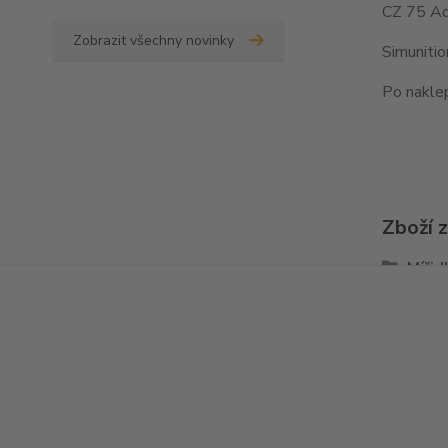
CZ 75 Ad
Zobrazit všechny novinky
Simuniti
Po naklep
Zboží 
Mířid