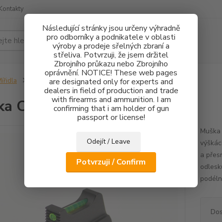
Kontakty
Následující stránky jsou určeny výhradně
pro odborníky a podnikatele v oblasti
Hledat
výroby a prodeje sřelných zbraní a
střeliva. Potvrzuji, že jsem držitel
Zbrojního průkazu nebo Zbrojního
oprávnění. NOTICE! These web pages
ířidla
Muška CZ 75 FO 1,5mm - 3,3mm
are designated only for experts and
dealers in field of production and trade
with firearms and ammunition. I am
a CZ 75 FO 1,5mm - 3,3mm
confirming that i am holder of gun
passport or license!
Muška 
Odejít / Leave
výškác
a přes
Potvrzuji / Confirm
odlesk
podélné
Dos