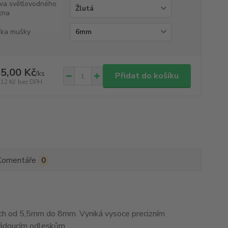
va světlovodného
kna
ka mušky
5,00 Kč
/
ks
Přidat do košíku
,12 Kč
bez DPH
Komentáře
0
h od 5,5mm do 8mm. Vyniká vysoce precizním
žádoucím odleskům.