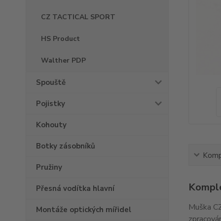
CZ TACTICAL SPORT
HS Product
Walther PDP
Spouště
Pojistky
Kohouty
Botky zásobníků
Kompl
Pružiny
Komple
Přesná vodítka hlavní
Muška CZ
Montáže optických mířidel
zpracován