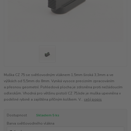
Muška CZ 75 se světlovodným vláknem 1,5mm široká 3,3mm a ve
výškách od 5,5mm do 8mm. Vyniká vysoce precizním zpracováním
a přesnou geometrií. Pohledová plocha je zdrsněna proti nežádoucím
odleskům. Vhodná pro většinu pistolí CZ 75,kde je muška upevněna v
podélné rybině a zajištěna příčným kolíkem. V...
celý popis
Dostupnost
Skladem 5 ks
Barva světlovodného vlákna