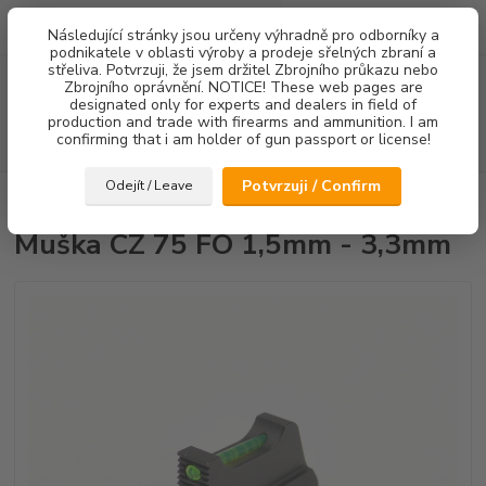
0
ks
Následující stránky jsou určeny výhradně pro odborníky a
za
0,00 Kč
podnikatele v oblasti výroby a prodeje sřelných zbraní a
střeliva. Potvrzuji, že jsem držitel Zbrojního průkazu nebo
Menu
Zbrojního oprávnění. NOTICE! These web pages are
designated only for experts and dealers in field of
production and trade with firearms and ammunition. I am
confirming that i am holder of gun passport or license!
Hledat
Potvrzuji / Confirm
Odejít / Leave
Úvod
Mířidla
Muška CZ 75 FO 1,5mm - 3,3mm
Muška CZ 75 FO 1,5mm - 3,3mm