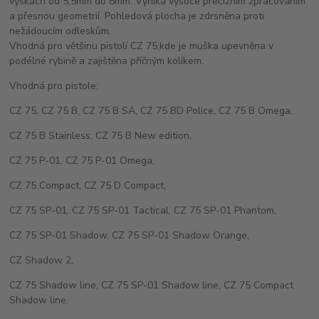
výškách od 5,5mm do 8mm. Vyniká vysoce precizním zpracováním
a přesnou geometrií. Pohledová plocha je zdrsněna proti
nežádoucím odleskům.
Vhodná pro většinu pistolí CZ 75,kde je muška upevněna v
podélné rybině a zajištěna příčným kolíkem.
Vhodná pro pistole:
CZ 75, CZ 75 B, CZ 75 B SA, CZ 75 BD Police, CZ 75 B Omega,
CZ 75 B Stainless, CZ 75 B New edition,
CZ 75 P-01, CZ 75 P-01 Omega,
CZ 75 Compact, CZ 75 D Compact,
CZ 75 SP-01, CZ 75 SP-01 Tactical, CZ 75 SP-01 Phantom,
CZ 75 SP-01 Shadow, CZ 75 SP-01 Shadow Orange,
CZ Shadow 2,
CZ 75 Shadow line, CZ 75 SP-01 Shadow line, CZ 75 Compact
Shadow line,