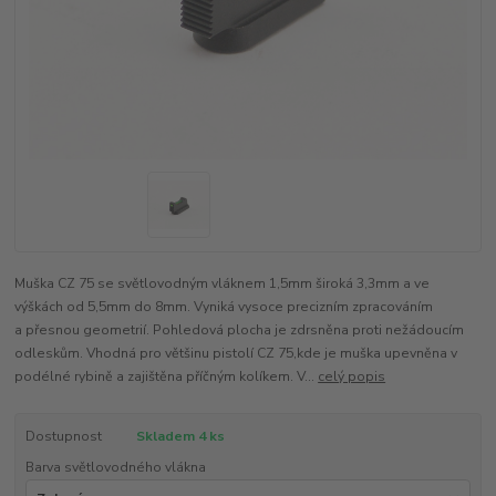
Muška CZ 75 se světlovodným vláknem 1,5mm široká 3,3mm a ve
výškách od 5,5mm do 8mm. Vyniká vysoce precizním zpracováním
a přesnou geometrií. Pohledová plocha je zdrsněna proti nežádoucím
odleskům. Vhodná pro většinu pistolí CZ 75,kde je muška upevněna v
podélné rybině a zajištěna příčným kolíkem. V...
celý popis
Dostupnost
Skladem 4 ks
Barva světlovodného vlákna