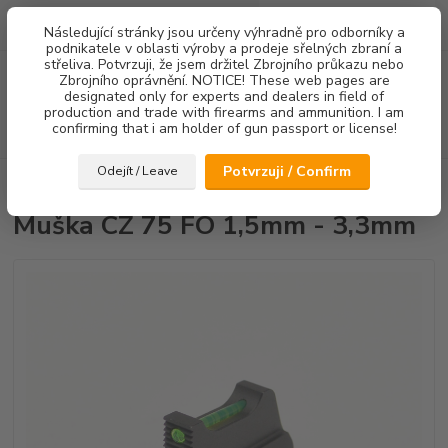
0
ks
Následující stránky jsou určeny výhradně pro odborníky a
za
0,00 Kč
podnikatele v oblasti výroby a prodeje sřelných zbraní a
střeliva. Potvrzuji, že jsem držitel Zbrojního průkazu nebo
Menu
Zbrojního oprávnění. NOTICE! These web pages are
designated only for experts and dealers in field of
production and trade with firearms and ammunition. I am
confirming that i am holder of gun passport or license!
Hledat
Potvrzuji / Confirm
Odejít / Leave
Úvod
Mířidla
Muška CZ 75 FO 1,5mm - 3,3mm
Muška CZ 75 FO 1,5mm - 3,3mm