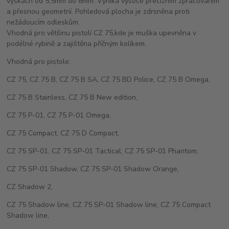
výškách od 5,5mm do 8mm. Vyniká vysoce precizním zpracováním
a přesnou geometrií. Pohledová plocha je zdrsněna proti
nežádoucím odleskům.
Vhodná pro většinu pistolí CZ 75,kde je muška upevněna v
podélné rybině a zajištěna příčným kolíkem.
Vhodná pro pistole:
CZ 75, CZ 75 B, CZ 75 B SA, CZ 75 BD Police, CZ 75 B Omega,
CZ 75 B Stainless, CZ 75 B New edition,
CZ 75 P-01, CZ 75 P-01 Omega,
CZ 75 Compact, CZ 75 D Compact,
CZ 75 SP-01, CZ 75 SP-01 Tactical, CZ 75 SP-01 Phantom,
CZ 75 SP-01 Shadow, CZ 75 SP-01 Shadow Orange,
CZ Shadow 2,
CZ 75 Shadow line, CZ 75 SP-01 Shadow line, CZ 75 Compact
Shadow line,