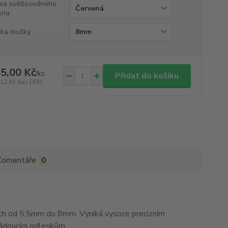
va světlovodného
kna
ka mušky
5,00 Kč
/
ks
Přidat do košíku
,12 Kč
bez DPH
Komentáře
0
h od 5,5mm do 8mm. Vyniká vysoce precizním
žádoucím odleskům.