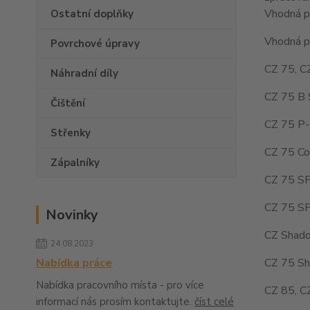
Vhodná pr
Ostatní doplňky
Vhodná pr
Povrchové úpravy
CZ 75, C
Náhradní díly
CZ 75 B 
Čištění
CZ 75 P-
Střenky
CZ 75 Co
Zápalníky
CZ 75 SP
CZ 75 SP
Novinky
CZ Shado
24.08.2023
CZ 75 Sh
Nabídka práce
Nabídka pracovního místa - pro více
CZ 85, C
informací nás prosím kontaktujte.
číst celé