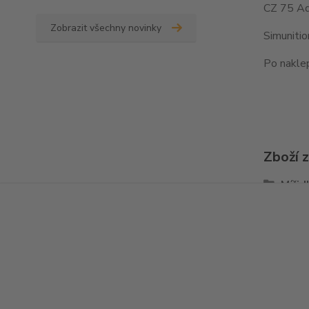
CZ 75 Ad
Zobrazit všechny novinky
Simuniti
Po naklep
Zboží 
Mířid