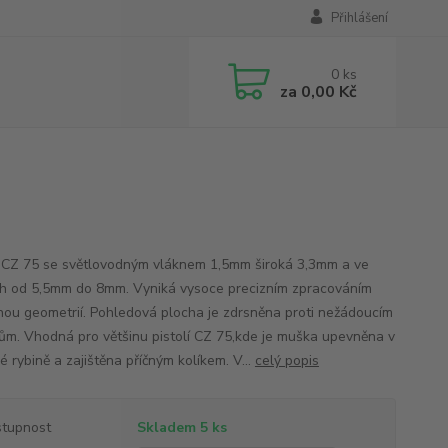
Přihlášení
0
ks
za
0,00 Kč
CZ 75 se světlovodným vláknem 1,5mm široká 3,3mm a ve
h od 5,5mm do 8mm. Vyniká vysoce precizním zpracováním
nou geometrií. Pohledová plocha je zdrsněna proti nežádoucím
ům. Vhodná pro většinu pistolí CZ 75,kde je muška upevněna v
 rybině a zajištěna příčným kolíkem. V...
celý popis
tupnost
Skladem 5 ks