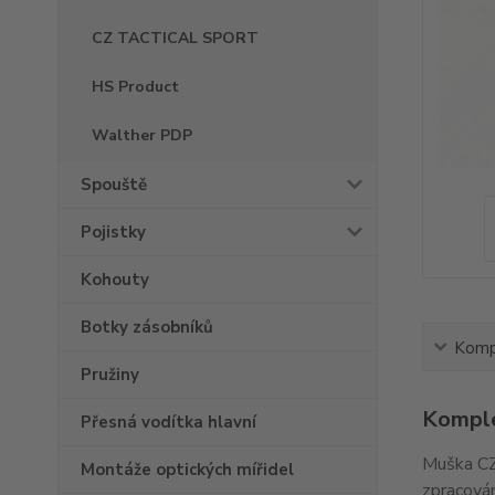
CZ TACTICAL SPORT
HS Product
Walther PDP
Spouště
Pojistky
Kohouty
Botky zásobníků
Kompl
Pružiny
Komple
Přesná vodítka hlavní
Muška CZ
Montáže optických mířidel
zpracován