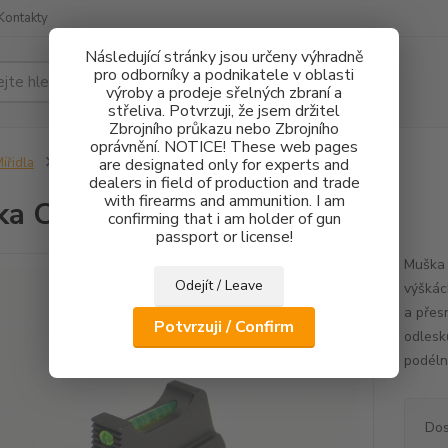
Kontakty
Následující stránky jsou určeny výhradně
pro odborníky a podnikatele v oblasti
Hledat
výroby a prodeje sřelných zbraní a
střeliva. Potvrzuji, že jsem držitel
Zbrojního průkazu nebo Zbrojního
oprávnění. NOTICE! These web pages
ířidla
Muška CZ 75 FO 1,5mm - 3,3mm
are designated only for experts and
dealers in field of production and trade
with firearms and ammunition. I am
a CZ 75 FO 1,5mm - 3,3mm
confirming that i am holder of gun
passport or license!
Muška 
Odejít / Leave
výškác
a přes
Potvrzuji / Confirm
odlesk
podélné
Dos