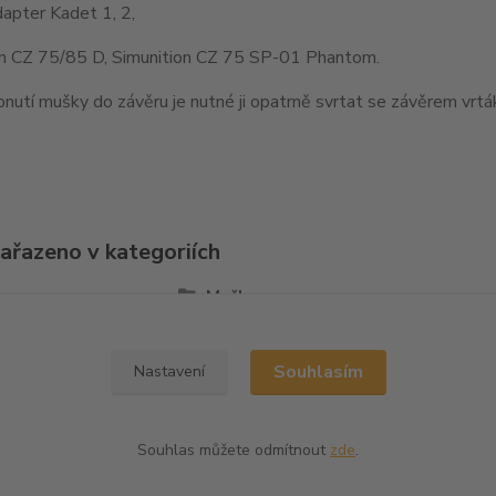
apter Kadet 1, 2,
on CZ 75/85 D, Simunition CZ 75 SP-01 Phantom.
nutí mušky do závěru je nutné ji opatrně svrtat se závěrem vr
zařazeno v kategoriích
la
Mušky
Souhlasím
Nastavení
Souhlas můžete odmítnout
zde
.