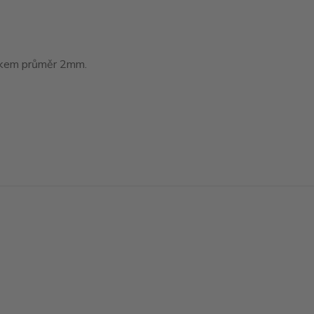
tákem průměr 2mm.
Vytvořeno na
Eshop-rychle.cz