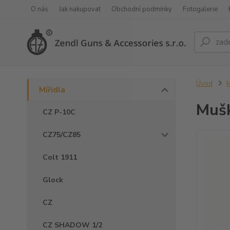
O nás
Jak nakupovat
Obchodní podmínky
Fotogalerie
Úvod
M
Mířidla
Mušk
CZ P-10C
CZ75/CZ85
Colt 1911
Glock
CZ
CZ SHADOW 1/2