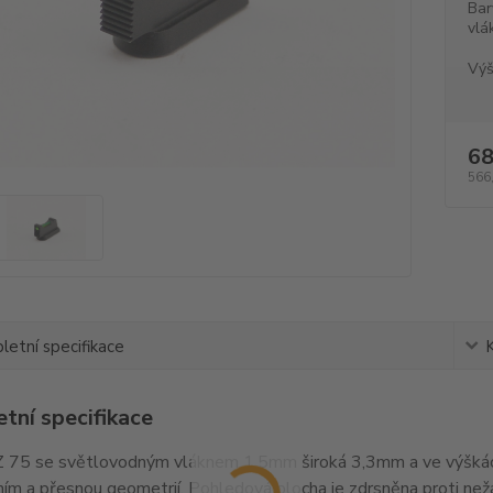
Bar
vlá
Výš
68
566
etní specifikace
tní specifikace
 75 se světlovodným vláknem 1,5mm široká 3,3mm a ve výškác
ím a přesnou geometrií. Pohledová plocha je zdrsněna proti ne