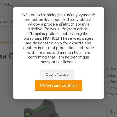
Kontakty
Následující stránky jsou určeny výhradně
pro odborníky a podnikatele v oblasti
Hledat
výroby a prodeje sřelných zbraní a
střeliva. Potvrzuji, že jsem držitel
Zbrojního průkazu nebo Zbrojního
oprávnění. NOTICE! These web pages
ířidla
Muška CZ 75 FO 1,5mm - 2,7mm
are designated only for experts and
dealers in field of production and trade
with firearms and ammunition. I am
a CZ 75 FO 1,5mm - 2,7mm
confirming that i am holder of gun
passport or license!
Muška 
Odejít / Leave
výškác
a přes
Potvrzuji / Confirm
odlesk
podélné
Dos