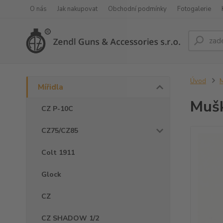
O nás
Jak nakupovat
Obchodní podmínky
Fotogalerie
Úvod
M
Mířidla
Mušk
CZ P-10C
CZ75/CZ85
Colt 1911
Glock
CZ
CZ SHADOW 1/2