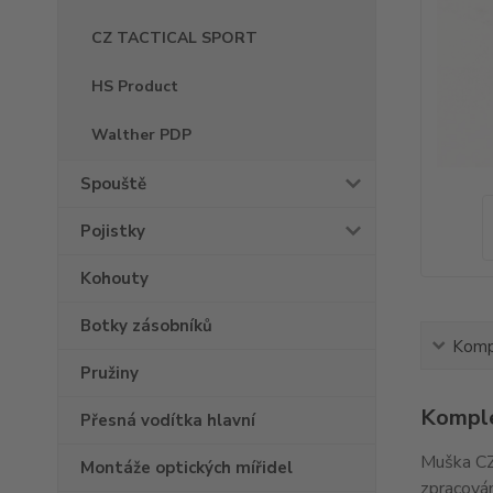
CZ TACTICAL SPORT
HS Product
Walther PDP
Spouště
Pojistky
Kohouty
Botky zásobníků
Kompl
Pružiny
Komple
Přesná vodítka hlavní
Muška CZ
Montáže optických mířidel
zpracován