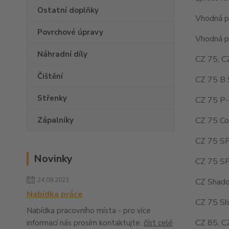
Ostatní doplňky
Vhodná pr
Povrchové úpravy
Vhodná pr
Náhradní díly
CZ 75, C
Čištění
CZ 75 B 
Střenky
CZ 75 P-
CZ 75 Co
Zápalníky
CZ 75 SP
Novinky
CZ 75 SP
24.08.2023
CZ Shado
Nabídka práce
CZ 75 Sh
Nabídka pracovního místa - pro více
CZ 85, C
informací nás prosím kontaktujte.
číst celé