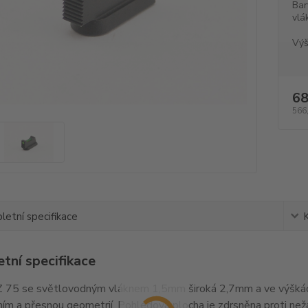
Bar
vlá
Výš
68
566
etní specifikace
tní specifikace
 75 se světlovodným vláknem 1,5mm široká 2,7mm a ve výškác
ím a přesnou geometrií. Pohledová plocha je zdrsněna proti ne