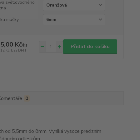
va světlovodného
kna
ka mušky
5,00 Kč
/
ks
Přidat do košíku
,12 Kč
bez DPH
Komentáře
0
h od 5,5mm do 8mm. Vyniká vysoce precizním
žádoucím odleskům.