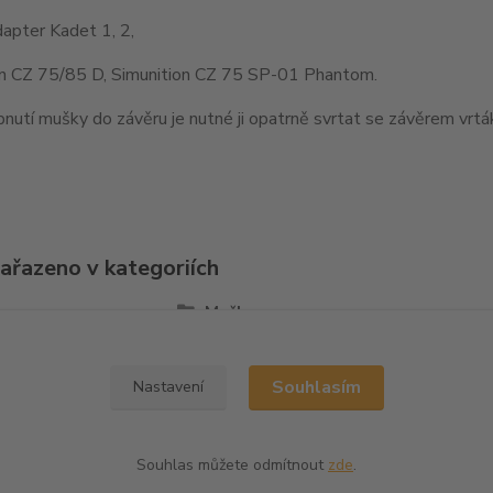
apter Kadet 1, 2,
on CZ 75/85 D, Simunition CZ 75 SP-01 Phantom.
nutí mušky do závěru je nutné ji opatrně svrtat se závěrem vr
zařazeno v kategoriích
la
Mušky
Souhlasím
Nastavení
Souhlas můžete odmítnout
zde
.