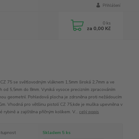
Přihlášení
0
ks
za
0,00 Kč
CZ 75 se světlovodným vláknem 1,5mm široká 2,7mm a ve
h od 5,5mm do 8mm. Vyniká vysoce precizním zpracováním
nou geometrií. Pohledová plocha je zdrsněna proti nežádoucím
ům. Vhodná pro většinu pistolí CZ 75,kde je muška upevněna v
 rybině a zajištěna příčným kolíkem. V...
celý popis
tupnost
Skladem 5 ks