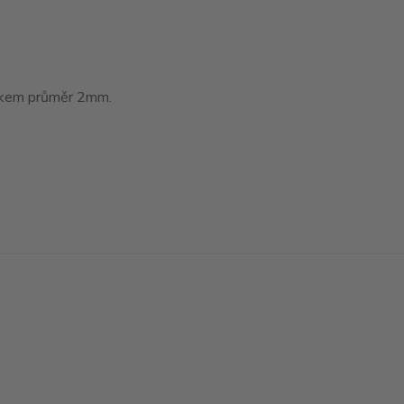
tákem průměr 2mm.
Vytvořeno na
Eshop-rychle.cz