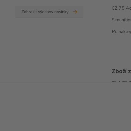
CZ 75 Ad
Zobrazit všechny novinky
Simuniti
Po naklep
Zboží 
Mířid