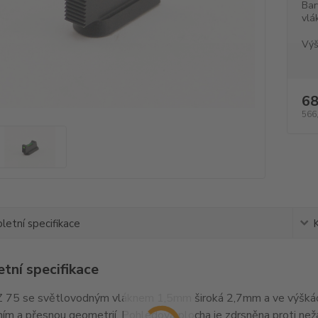
Bar
vlá
Výš
68
566
etní specifikace
tní specifikace
 75 se světlovodným vláknem 1,5mm široká 2,7mm a ve výškác
ím a přesnou geometrií. Pohledová plocha je zdrsněna proti ne