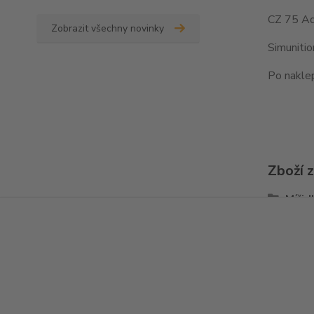
CZ 75 Ad
Zobrazit všechny novinky
Simuniti
Po naklep
Zboží 
Mířid