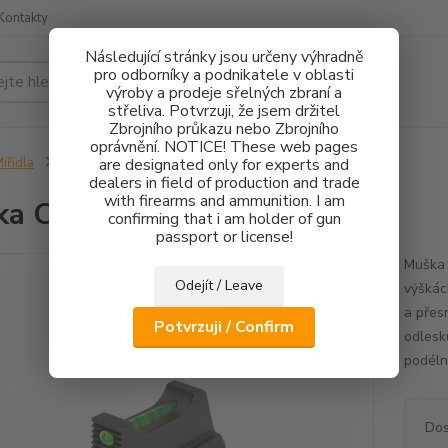
Kontakty
Následující stránky jsou určeny výhradně
pro odborníky a podnikatele v oblasti
Hledat
výroby a prodeje sřelných zbraní a
střeliva. Potvrzuji, že jsem držitel
Zbrojního průkazu nebo Zbrojního
oprávnění. NOTICE! These web pages
ířidla
Muška CZ 75 FO 1,5mm - 2,7mm
are designated only for experts and
dealers in field of production and trade
with firearms and ammunition. I am
a CZ 75 FO 1,5mm - 2,7mm
confirming that i am holder of gun
passport or license!
Muška 
Odejít / Leave
výškác
a přes
Potvrzuji / Confirm
odlesk
podélné
Dos