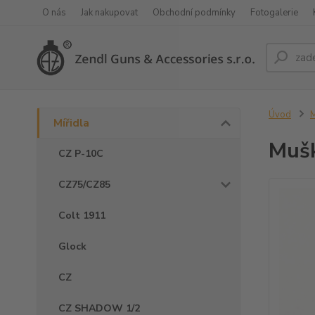
O nás
Jak nakupovat
Obchodní podmínky
Fotogalerie
Úvod
M
Mířidla
Mušk
CZ P-10C
CZ75/CZ85
Colt 1911
Glock
CZ
CZ SHADOW 1/2