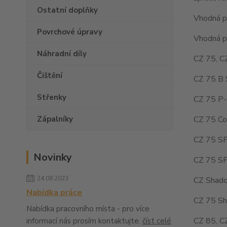
Ostatní doplňky
Vhodná pr
Povrchové úpravy
Vhodná pr
Náhradní díly
CZ 75, C
Čištění
CZ 75 B 
Střenky
CZ 75 P-
CZ 75 Co
Zápalníky
CZ 75 SP
Novinky
CZ 75 SP
24.08.2023
CZ Shado
Nabídka práce
CZ 75 Sh
Nabídka pracovního místa - pro více
CZ 85, C
informací nás prosím kontaktujte.
číst celé