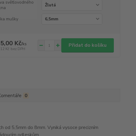
va světlovodného
kna
ka mušky
5,00 Kč
/
ks
Přidat do košíku
,12 Kč
bez DPH
Komentáře
0
h od 5,5mm do 8mm. Vyniká vysoce precizním
žádoucím odleskům.