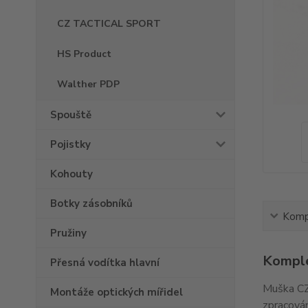
CZ TACTICAL SPORT
HS Product
Walther PDP
Spouště
Pojistky
Kohouty
Botky zásobníků
Kompl
Pružiny
Komple
Přesná vodítka hlavní
Muška CZ
Montáže optických mířidel
zpracován