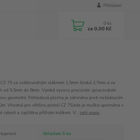
Přihlášení
0
ks
za
0,00 Kč
CZ 75 se světlovodným vláknem 1,5mm široká 2,7mm a ve
h od 5,5mm do 8mm. Vyniká vysoce precizním zpracováním
nou geometrií. Pohledová plocha je zdrsněna proti nežádoucím
ům. Vhodná pro většinu pistolí CZ 75,kde je muška upevněna v
 rybině a zajištěna příčným kolíkem. V...
celý popis
tupnost
Skladem 5 ks