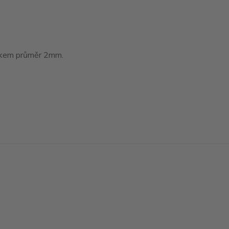
tákem průměr 2mm.
Vytvořeno na
Eshop-rychle.cz