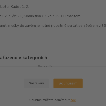
apter Kadet 1, 2,
on CZ 75/85 D, Simunition CZ 75 SP-01 Phantom.
nutí mušky do závěru je nutné ji opatrně svrtat se závěrem vr
zařazeno v kategoriích
la
Mušky
Souhlasím
Nastavení
Souhlas můžete odmítnout
zde
.