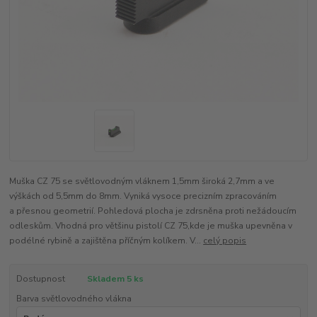
Muška CZ 75 se světlovodným vláknem 1,5mm široká 2,7mm a ve
výškách od 5,5mm do 8mm. Vyniká vysoce precizním zpracováním
a přesnou geometrií. Pohledová plocha je zdrsněna proti nežádoucím
odleskům. Vhodná pro většinu pistolí CZ 75,kde je muška upevněna v
podélné rybině a zajištěna příčným kolíkem. V...
celý popis
Dostupnost
Skladem 5 ks
Barva světlovodného vlákna