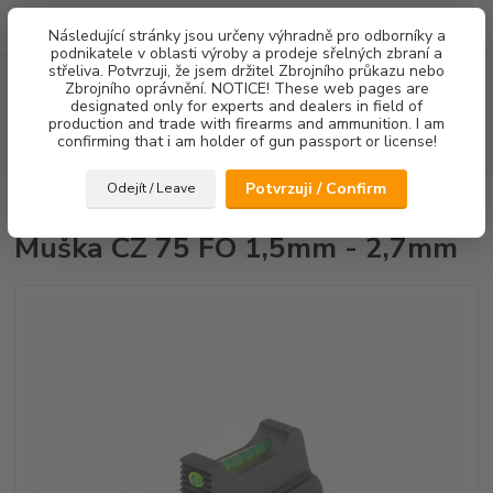
0
ks
Následující stránky jsou určeny výhradně pro odborníky a
za
0,00 Kč
podnikatele v oblasti výroby a prodeje sřelných zbraní a
střeliva. Potvrzuji, že jsem držitel Zbrojního průkazu nebo
Menu
Zbrojního oprávnění. NOTICE! These web pages are
designated only for experts and dealers in field of
production and trade with firearms and ammunition. I am
confirming that i am holder of gun passport or license!
Hledat
Potvrzuji / Confirm
Odejít / Leave
Úvod
Mířidla
Muška CZ 75 FO 1,5mm - 2,7mm
Muška CZ 75 FO 1,5mm - 2,7mm