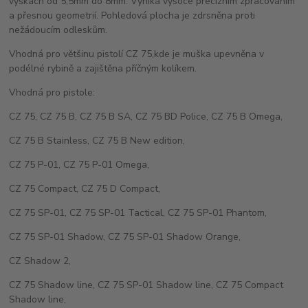
výškách od 5,5mm do 8mm. Vyniká vysoce precizním zpracováním
a přesnou geometrií. Pohledová plocha je zdrsněna proti
nežádoucím odleskům.
Vhodná pro většinu pistolí CZ 75,kde je muška upevněna v
podélné rybině a zajištěna příčným kolíkem.
Vhodná pro pistole:
CZ 75, CZ 75 B, CZ 75 B SA, CZ 75 BD Police, CZ 75 B Omega,
CZ 75 B Stainless, CZ 75 B New edition,
CZ 75 P-01, CZ 75 P-01 Omega,
CZ 75 Compact, CZ 75 D Compact,
CZ 75 SP-01, CZ 75 SP-01 Tactical, CZ 75 SP-01 Phantom,
CZ 75 SP-01 Shadow, CZ 75 SP-01 Shadow Orange,
CZ Shadow 2,
CZ 75 Shadow line, CZ 75 SP-01 Shadow line, CZ 75 Compact
Shadow line,