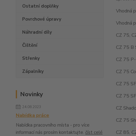
Ostatní doplňky
Vhodná pr
Povrchové úpravy
Vhodná pr
Náhradní díly
CZ 75, C
Čištění
CZ 75 B 
Střenky
CZ 75 P-
CZ 75 Co
Zápalníky
CZ 75 SP
Novinky
CZ 75 SP
24.08.2023
CZ Shado
Nabídka práce
CZ 75 Sh
Nabídka pracovního místa - pro více
CZ 85, C
informací nás prosím kontaktujte.
číst celé