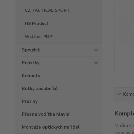
CZ TACTICAL SPORT
HS Product
Walther PDP
Spouště
Pojistky
Kohouty
Botky zásobníků
Kompl
Pružiny
Komple
Přesná vodítka hlavní
Muška CZ
Montáže optických mířidel
zpracován