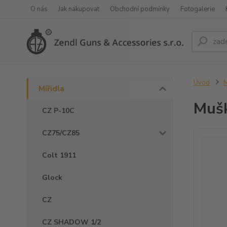
O nás
Jak nakupovat
Obchodní podmínky
Fotogalerie
Úvod
M
Mířidla
Mušk
CZ P-10C
CZ75/CZ85
Colt 1911
Glock
CZ
CZ SHADOW 1/2