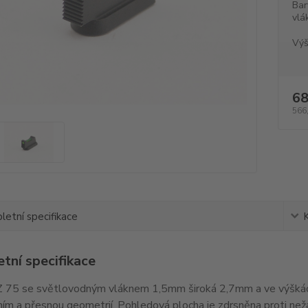
Bar
vlá
Výš
68
566
etní specifikace
tní specifikace
 75 se světlovodným vláknem 1,5mm široká 2,7mm a ve výškác
ím a přesnou geometrií. Pohledová plocha je zdrsněna proti ne