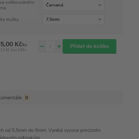
va světlovodného
kna
ka mušky
5,00 Kč
/
ks
Přidat do košíku
,12 Kč
bez DPH
Komentáře
0
h od 5,5mm do 8mm. Vyniká vysoce precizním
žádoucím odleskům.