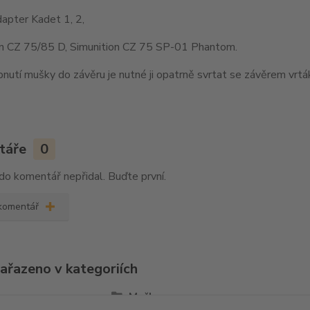
apter Kadet 1, 2,
on CZ 75/85 D, Simunition CZ 75 SP-01 Phantom.
nutí mušky do závěru je nutné ji opatrně svrtat se závěrem vr
táře
0
do komentář nepřidal. Buďte první.
 komentář
zařazeno v kategoriích
la
Mušky