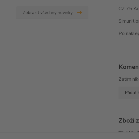
CZ 75 Ad
Zobrazit všechny novinky
Simuniti
Po naklep
Komen
Zatím nik
Přidat
Zboží 
Mířid