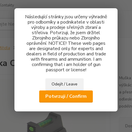
Kontakty
Následující stránky jsou určeny výhradně
pro odborníky a podnikatele v oblasti
Hledat
výroby a prodeje sřelných zbraní a
střeliva. Potvrzuji, že jsem držitel
Zbrojního průkazu nebo Zbrojního
oprávnění. NOTICE! These web pages
ířidla
Muška CZ 75 FO 1,5mm - 2,7mm
are designated only for experts and
dealers in field of production and trade
with firearms and ammunition. I am
a CZ 75 FO 1,5mm - 2,7mm
confirming that i am holder of gun
passport or license!
Muška 
Odejít / Leave
výškác
a přes
Potvrzuji / Confirm
odlesk
podélné
Dos