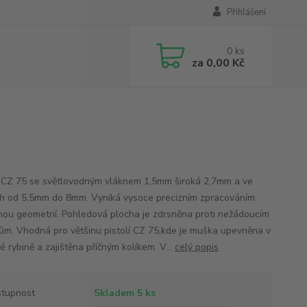
Přihlášení
0
ks
za
0,00 Kč
CZ 75 se světlovodným vláknem 1,5mm široká 2,7mm a ve
h od 5,5mm do 8mm. Vyniká vysoce precizním zpracováním
nou geometrií. Pohledová plocha je zdrsněna proti nežádoucím
ům. Vhodná pro většinu pistolí CZ 75,kde je muška upevněna v
 rybině a zajištěna příčným kolíkem. V...
celý popis
tupnost
Skladem 5 ks