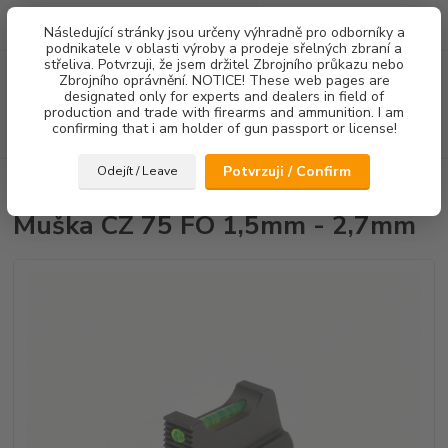
0
ks
Následující stránky jsou určeny výhradně pro odborníky a
za
0,00 Kč
podnikatele v oblasti výroby a prodeje sřelných zbraní a
střeliva. Potvrzuji, že jsem držitel Zbrojního průkazu nebo
Menu
Zbrojního oprávnění. NOTICE! These web pages are
designated only for experts and dealers in field of
production and trade with firearms and ammunition. I am
confirming that i am holder of gun passport or license!
Hledat
Potvrzuji / Confirm
Odejít / Leave
Úvod
Mířidla
Muška CZ 75 FO 1,5mm - 2,7mm
Muška CZ 75 FO 1,5mm - 2,7mm