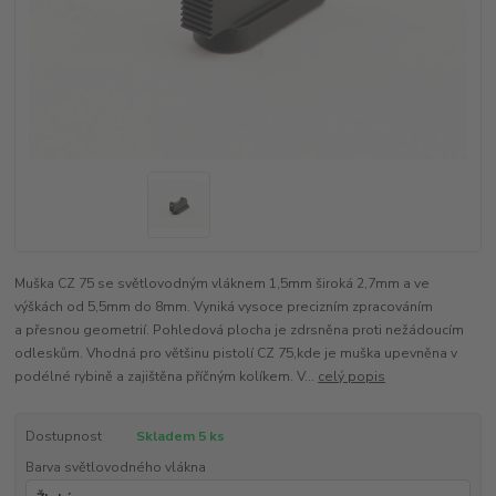
Muška CZ 75 se světlovodným vláknem 1,5mm široká 2,7mm a ve
výškách od 5,5mm do 8mm. Vyniká vysoce precizním zpracováním
a přesnou geometrií. Pohledová plocha je zdrsněna proti nežádoucím
odleskům. Vhodná pro většinu pistolí CZ 75,kde je muška upevněna v
podélné rybině a zajištěna příčným kolíkem. V...
celý popis
Dostupnost
Skladem 5 ks
Barva světlovodného vlákna