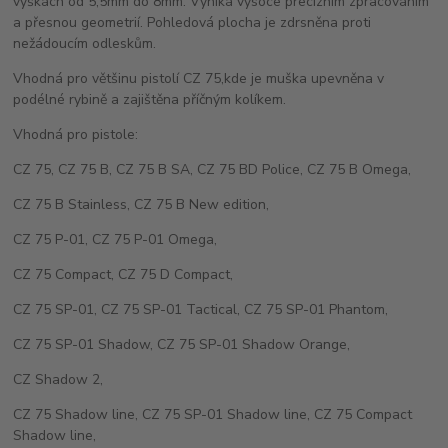
výškách od 5,5mm do 8mm. Vyniká vysoce precizním zpracováním
a přesnou geometrií. Pohledová plocha je zdrsněna proti
nežádoucím odleskům.
Vhodná pro většinu pistolí CZ 75,kde je muška upevněna v
podélné rybině a zajištěna příčným kolíkem.
Vhodná pro pistole:
CZ 75, CZ 75 B, CZ 75 B SA, CZ 75 BD Police, CZ 75 B Omega,
CZ 75 B Stainless, CZ 75 B New edition,
CZ 75 P-01, CZ 75 P-01 Omega,
CZ 75 Compact, CZ 75 D Compact,
CZ 75 SP-01, CZ 75 SP-01 Tactical, CZ 75 SP-01 Phantom,
CZ 75 SP-01 Shadow, CZ 75 SP-01 Shadow Orange,
CZ Shadow 2,
CZ 75 Shadow line, CZ 75 SP-01 Shadow line, CZ 75 Compact
Shadow line,