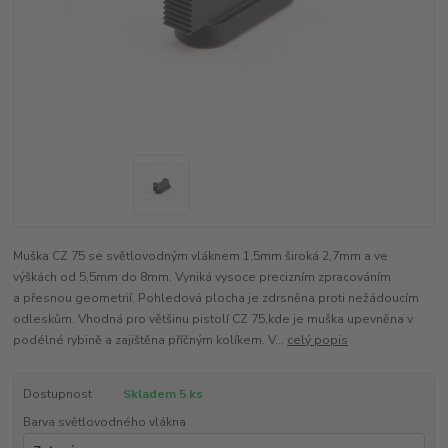
Muška CZ 75 se světlovodným vláknem 1,5mm široká 2,7mm a ve
výškách od 5,5mm do 8mm. Vyniká vysoce precizním zpracováním
a přesnou geometrií. Pohledová plocha je zdrsněna proti nežádoucím
odleskům. Vhodná pro většinu pistolí CZ 75,kde je muška upevněna v
podélné rybině a zajištěna příčným kolíkem. V...
celý popis
Dostupnost
Skladem 5 ks
Barva světlovodného vlákna