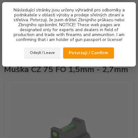
0
ks
Následující stránky jsou určeny výhradně pro odborníky a
za
0,00 Kč
podnikatele v oblasti výroby a prodeje sřelných zbraní a
střeliva. Potvrzuji, že jsem držitel Zbrojního průkazu nebo
Menu
Zbrojního oprávnění. NOTICE! These web pages are
designated only for experts and dealers in field of
production and trade with firearms and ammunition. I am
confirming that i am holder of gun passport or license!
Hledat
Potvrzuji / Confirm
Odejít / Leave
Úvod
Mířidla
Muška CZ 75 FO 1,5mm - 2,7mm
Muška CZ 75 FO 1,5mm - 2,7mm