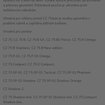
výškách od 5,5mm do 8mm. Vyniká vysoce precizním zpracováním
a přesnou geometrií. Pohledová plocha je zdrsněna proti
nežádoucím odleskům.
Vhodná pro většinu pistolí CZ 75,kde je muška upevněna v
podélné rybině a zajištěna příčným kolíkem.
Vhodná pro pistole:
CZ 75, CZ 75 B, CZ 75 B SA, CZ 75 BD Police, CZ 75 B Omega,
CZ 75 B Stainless, CZ 75 B New edition,
CZ 75 P-01, CZ 75 P-01 Omega,
CZ 75 Compact, CZ 75 D Compact,
CZ 75 SP-01, CZ 75 SP-01 Tactical, CZ 75 SP-01 Phantom,
CZ 75 SP-01 Shadow, CZ 75 SP-01 Shadow Orange,
CZ Shadow 2,
CZ 75 Shadow line, CZ 75 SP-01 Shadow line, CZ 75 Compact
Shadow line,