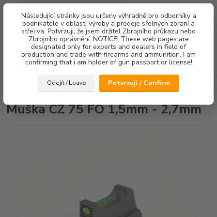
0
ks
Následující stránky jsou určeny výhradně pro odborníky a
za
0,00 Kč
podnikatele v oblasti výroby a prodeje sřelných zbraní a
střeliva. Potvrzuji, že jsem držitel Zbrojního průkazu nebo
Menu
Zbrojního oprávnění. NOTICE! These web pages are
designated only for experts and dealers in field of
production and trade with firearms and ammunition. I am
confirming that i am holder of gun passport or license!
Hledat
Potvrzuji / Confirm
Odejít / Leave
Úvod
Mířidla
Muška CZ 75 FO 1,5mm - 2,7mm
Muška CZ 75 FO 1,5mm - 2,7mm