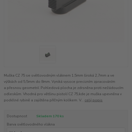
Muška CZ 75 se světlovodným vláknem 1,5mm široká 2,7mm a ve
výškách od 5,5mm do 8mm. Vyniká vysoce precizním zpracováním
a přesnou geometrií. Pohledová plocha je zdrsněna proti nežádoucím
odleskům. Vhodná pro většinu pistolí CZ 75,kde je muška upevněna v
podélné rybině a zajištěna příčným kolíkem. V...
celý popis
Dostupnost
Skladem 170 ks
Barva světlovodného vlákna