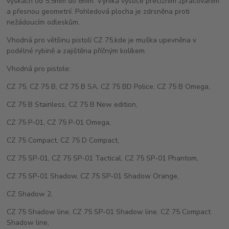
výškách od 5,5mm do 8mm. Vyniká vysoce precizním zpracováním
a přesnou geometrií. Pohledová plocha je zdrsněna proti
nežádoucím odleskům.
Vhodná pro většinu pistolí CZ 75,kde je muška upevněna v
podélné rybině a zajištěna příčným kolíkem.
Vhodná pro pistole:
CZ 75, CZ 75 B, CZ 75 B SA, CZ 75 BD Police, CZ 75 B Omega,
CZ 75 B Stainless, CZ 75 B New edition,
CZ 75 P-01, CZ 75 P-01 Omega,
CZ 75 Compact, CZ 75 D Compact,
CZ 75 SP-01, CZ 75 SP-01 Tactical, CZ 75 SP-01 Phantom,
CZ 75 SP-01 Shadow, CZ 75 SP-01 Shadow Orange,
CZ Shadow 2,
CZ 75 Shadow line, CZ 75 SP-01 Shadow line, CZ 75 Compact
Shadow line,