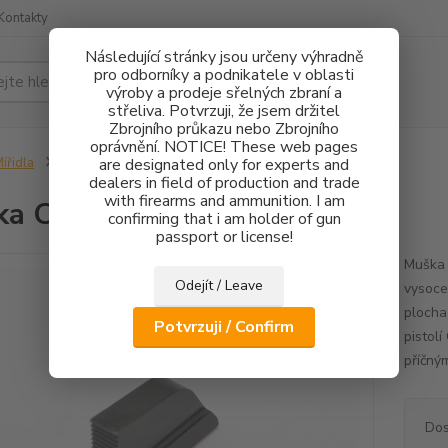
Kontakty
Následující stránky jsou určeny výhradně
pro odborníky a podnikatele v oblasti
Hledat
výroby a prodeje sřelných zbraní a
střeliva. Potvrzuji, že jsem držitel
Zbrojního průkazu nebo Zbrojního
oprávnění. NOTICE! These web pages
ířidla
Muška CZ 75 - 3mm
are designated only for experts and
dealers in field of production and trade
with firearms and ammunition. I am
a CZ 75 - 3mm
confirming that i am holder of gun
passport or license!
Muška 
Odejít / Leave
vysoce
plocha
Potvrzuji / Confirm
pistol
příčný
Dos