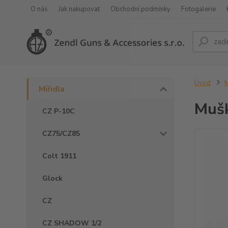
O nás
Jak nakupovat
Obchodní podmínky
Fotogalerie
Úvod
M
Mířidla
Mušk
CZ P-10C
CZ75/CZ85
Colt 1911
Glock
CZ
CZ SHADOW 1/2