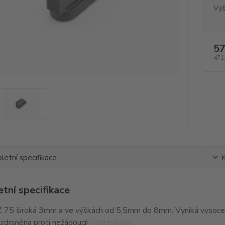
Výš
57
471
etní specifikace
tní specifikace
 75 široká 3mm a ve výškách od 5,5mm do 8mm. Vyniká vysoce 
 zdrsněna proti nežádoucím odleskům.