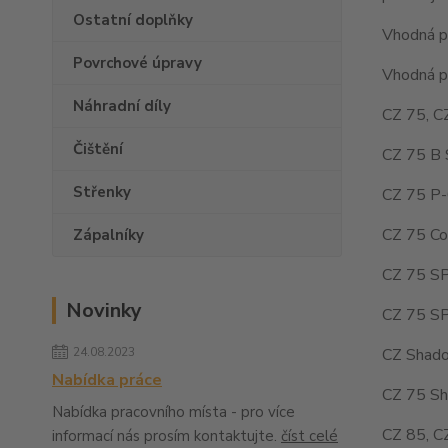
Ostatní doplňky
Vhodná pr
Povrchové úpravy
Vhodná pr
Náhradní díly
CZ 75, C
Čištění
CZ 75 B 
Střenky
CZ 75 P-
CZ 75 Co
Zápalníky
CZ 75 SP
Novinky
CZ 75 SP
CZ Shado
24.08.2023
Nabídka práce
CZ 75 Sh
Nabídka pracovního místa - pro více
CZ 85, C
informací nás prosím kontaktujte.
číst celé