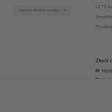
CZ 75 Ad
Zobrazit všechny novinky
Simuniti
Po naklep
Zboží 
Mířid
Mušk