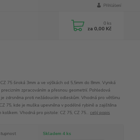
Přihlášení
0
ks
za
0,00 Kč
CZ 75 široká 3mm a ve výškách od 5,5mm do 8mm. Vyniká
 precizním zpracováním a přesnou geometrií. Pohledová
 je zdrsněna proti nežádoucím odleskům. Vhodná pro většinu
í CZ 75, kde je muška upevněna v podélné rybině a zajištěna
m kolíkem. Vhodná pro pistole: CZ 75, CZ 75...
celý popis
tupnost
Skladem 4 ks