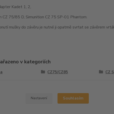
apter Kadet 1, 2,
on CZ 75/85 D, Simunition CZ 75 SP-01 Phantom.
nutí mušky do závěru je nutné ji opatrně svrtat se závěrem vr
zařazeno v kategoriích
la
CZ75/CZ85
CZ 
y
Souhlasím
Nastavení