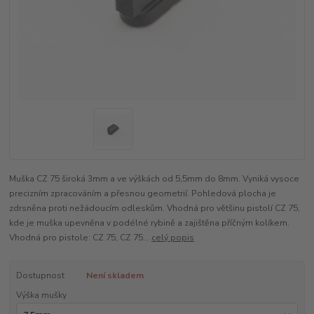
Muška CZ 75 široká 3mm a ve výškách od 5,5mm do 8mm. Vyniká vysoce
precizním zpracováním a přesnou geometrií. Pohledová plocha je
zdrsněna proti nežádoucím odleskům. Vhodná pro většinu pistolí CZ 75,
kde je muška upevněna v podélné rybině a zajištěna příčným kolíkem.
Vhodná pro pistole: CZ 75, CZ 75...
celý popis
Dostupnost
Není skladem
Výška mušky