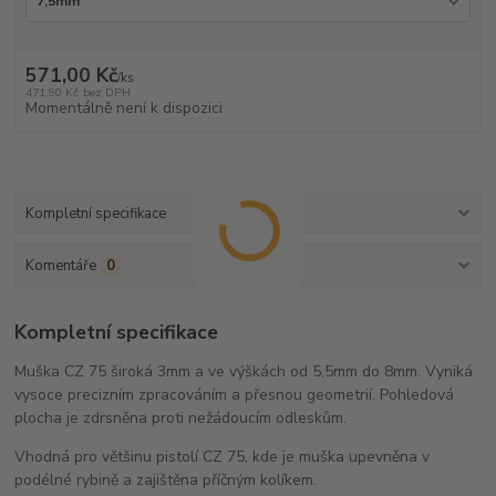
571,00 Kč
/
ks
471,90 Kč
bez DPH
Momentálně není k dispozici
Kompletní specifikace
Komentáře
0
Kompletní specifikace
Muška CZ 75 široká 3mm a ve výškách od 5,5mm do 8mm. Vyniká
vysoce precizním zpracováním a přesnou geometrií. Pohledová
plocha je zdrsněna proti nežádoucím odleskům.
Vhodná pro většinu pistolí CZ 75, kde je muška upevněna v
podélné rybině a zajištěna příčným kolíkem.