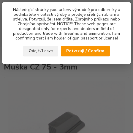
0
ks
Následující stránky jsou určeny výhradně pro odborníky a
za
0,00 Kč
podnikatele v oblasti výroby a prodeje sřelných zbraní a
střeliva. Potvrzuji, že jsem držitel Zbrojního průkazu nebo
Menu
Zbrojního oprávnění. NOTICE! These web pages are
designated only for experts and dealers in field of
production and trade with firearms and ammunition. I am
confirming that i am holder of gun passport or license!
Hledat
Potvrzuji / Confirm
Odejít / Leave
Úvod
Mířidla
Muška CZ 75 - 3mm
Muška CZ 75 - 3mm