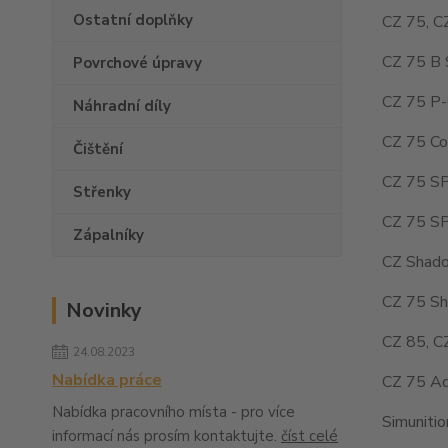
Ostatní doplňky
CZ 75, C
CZ 75 B 
Povrchové úpravy
CZ 75 P-
Náhradní díly
CZ 75 Co
Čištění
CZ 75 SP
Střenky
CZ 75 SP
Zápalníky
CZ Shado
CZ 75 Sh
Novinky
CZ 85, C
24.08.2023
Nabídka práce
CZ 75 Ad
Nabídka pracovního místa - pro více
Simuniti
informací nás prosím kontaktujte.
číst celé