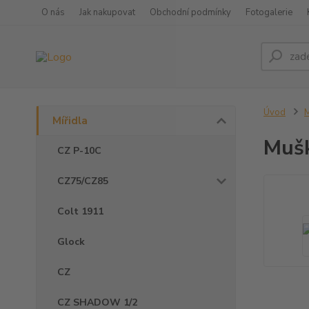
O nás
Jak nakupovat
Obchodní podmínky
Fotogalerie
Úvod
M
Mířidla
Mušk
CZ P-10C
CZ75/CZ85
Colt 1911
Glock
CZ
CZ SHADOW 1/2