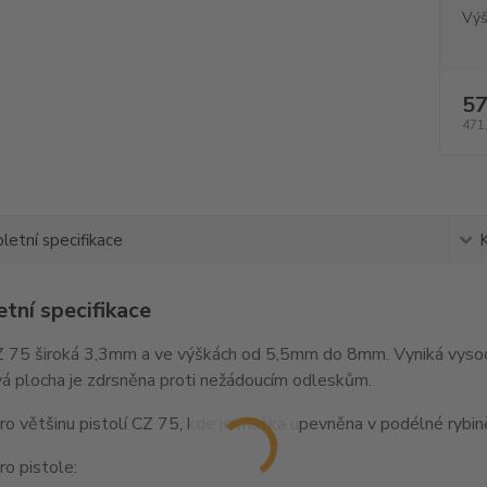
Výš
57
471
etní specifikace
tní specifikace
 75 široká 3,3mm a ve výškách od 5,5mm do 8mm. Vyniká vysoce
á plocha je zdrsněna proti nežádoucím odleskům.
o většinu pistolí CZ 75, kde je muška upevněna v podélné rybině
o pistole: