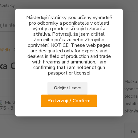
Kontakty
Následující stránky jsou určeny výhradně
pro odborníky a podnikatele v oblasti
Hledat
výroby a prodeje sřelných zbraní a
střeliva. Potvrzuji, že jsem držitel
Zbrojního průkazu nebo Zbrojního
oprávnění. NOTICE! These web pages
ířidla
Muška CZ 75 - 3,3mm
are designated only for experts and
dealers in field of production and trade
with firearms and ammunition. I am
a CZ 75 - 3,3mm
confirming that i am holder of gun
passport or license!
Muška 
Odejít / Leave
vysoce
plocha
Potvrzuji / Confirm
pistol
příčný
Dos