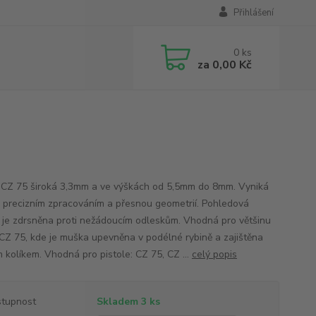
Přihlášení
0
ks
za
0,00 Kč
CZ 75 široká 3,3mm a ve výškách od 5,5mm do 8mm. Vyniká
 precizním zpracováním a přesnou geometrií. Pohledová
 je zdrsněna proti nežádoucím odleskům. Vhodná pro většinu
í CZ 75, kde je muška upevněna v podélné rybině a zajištěna
m kolíkem. Vhodná pro pistole: CZ 75, CZ ...
celý popis
tupnost
Skladem 3 ks