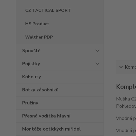
CZ TACTICAL SPORT
HS Product
Walther PDP
Spouště
Pojistky
Kompl
Kohouty
Komple
Botky zásobníků
Muška CZ
Pružiny
Pohledov
Přesná vodítka hlavní
Vhodná pr
Montáže optických mířidel
Vhodná pr