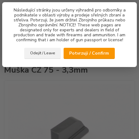
0
ks
Následující stránky jsou určeny výhradně pro odborníky a
za
0,00 Kč
podnikatele v oblasti výroby a prodeje sřelných zbraní a
střeliva. Potvrzuji, že jsem držitel Zbrojního průkazu nebo
Menu
Zbrojního oprávnění. NOTICE! These web pages are
designated only for experts and dealers in field of
production and trade with firearms and ammunition. I am
confirming that i am holder of gun passport or license!
Hledat
Potvrzuji / Confirm
Odejít / Leave
Úvod
Mířidla
Muška CZ 75 - 3,3mm
Muška CZ 75 - 3,3mm