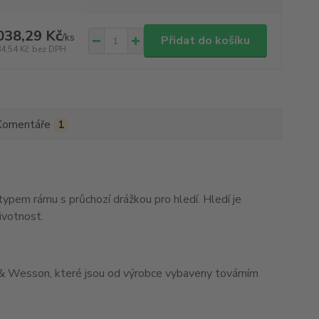
038,29 Kč
/
ks
Přidat do košíku
84,54 Kč
bez DPH
Komentáře
1
ypem rámu s průchozí drážkou pro hledí. Hledí je
ivotnost.
h & Wesson, které jsou od výrobce vybaveny továrním