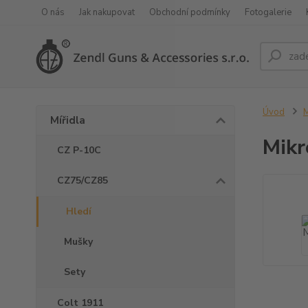
O nás
Jak nakupovat
Obchodní podmínky
Fotogalerie
Úvod
M
Mířidla
Mikr
CZ P-10C
CZ75/CZ85
Hledí
Mušky
Sety
Colt 1911