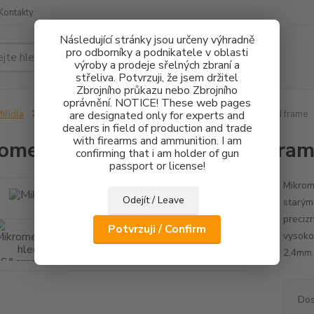
Kontakty
Následující stránky jsou určeny výhradně
pro odborníky a podnikatele v oblasti
Hledat
výroby a prodeje sřelných zbraní a
střeliva. Potvrzuji, že jsem držitel
Zbrojního průkazu nebo Zbrojního
oprávnění. NOTICE! These web pages
ířidla
CZ75/CZ85
are designated only for experts and
Hledí
Mikrometrické hledí S&W - Old frame
dealers in field of production and trade
with firearms and ammunition. I am
ometrické hledí S&W - Old fra
confirming that i am holder of gun
passport or license!
Mikrom
Odejít / Leave
starým
preciz
Potvrzuji / Confirm
vysokou
2,4mm H
Dos