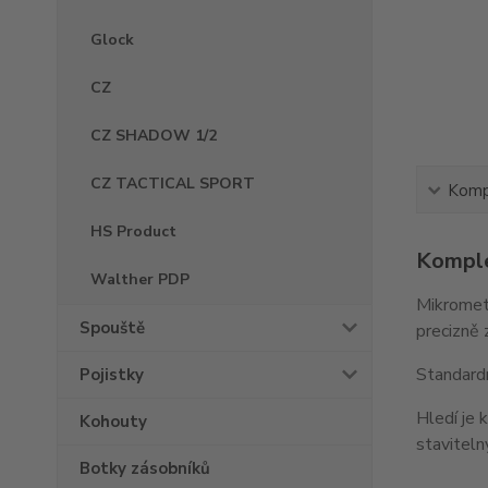
Glock
CZ
CZ SHADOW 1/2
CZ TACTICAL SPORT
Kompl
HS Product
Komple
Walther PDP
Mikrometr
Spouště
precizně 
Standardn
Pojistky
Hledí je 
Kohouty
staviteln
Botky zásobníků