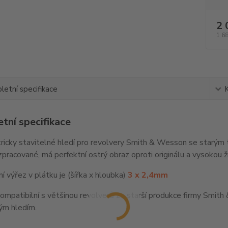
2 
1 6
etní specifikace
tní specifikace
icky stavitelné hledí pro revolvery Smith & Wesson se starým t
zpracované, má perfektní ostrý obraz oproti originálu a vysokou ž
í výřez v plátku je (šířka x hloubka)
3 x 2,4mm
kompatibilní s většinou revolverů ze starší produkce firmy Smit
ým hledím.