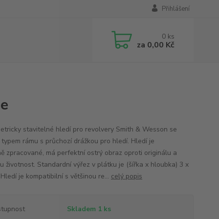
Přihlášení
0
ks
za
0,00 Kč
me
etricky stavitelné hledí pro revolvery Smith & Wesson se
 typem rámu s průchozí drážkou pro hledí. Hledí je
ně zpracované, má perfektní ostrý obraz oproti originálu a
 životnost. Standardní výřez v plátku je (šířka x hloubka) 3 x
ledí je kompatibilní s většinou re...
celý popis
tupnost
Skladem 1 ks