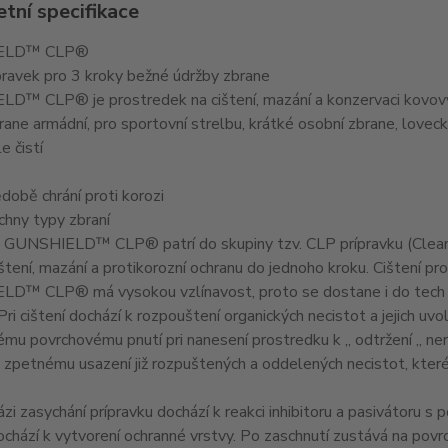
tní specifikace
ELD™ CLP®
pravek pro 3 kroky bežné údržby zbrane
™ CLP® je prostredek na cištení, mazání a konzervaci kovových
brane armádní, pro sportovní strelbu, krátké osobní zbrane, lovec
e čistí
době chrání proti korozi
chny typy zbraní
 GUNSHIELD™ CLP® patrí do skupiny tzv. CLP prípravku (Cleaner
ištení, mazání a protikorozní ochranu do jednoho kroku. Cištení pro
D™ CLP® má vysokou vzlínavost, proto se dostane i do tech nep
. Pri cištení dochází k rozpouštení organických necistot a jejich u
ému povrchovému pnutí pri nanesení prostredku k „ odtržení „ ne
zpetnému usazení již rozpuštených a oddelených necistot, které
ázi zasychání prípravku dochází k reakci inhibitoru a pasivátoru s
ochází k vytvorení ochranné vrstvy. Po zaschnutí zustává na povr