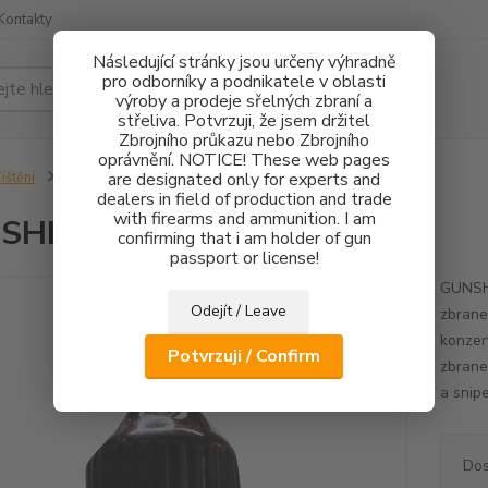
Kontakty
Následující stránky jsou určeny výhradně
pro odborníky a podnikatele v oblasti
Hledat
výroby a prodeje sřelných zbraní a
střeliva. Potvrzuji, že jsem držitel
Zbrojního průkazu nebo Zbrojního
oprávnění. NOTICE! These web pages
ištění
GUNSHIELD CLP 50ml
are designated only for experts and
dealers in field of production and trade
with firearms and ammunition. I am
SHIELD CLP 50ml
confirming that i am holder of gun
passport or license!
GUNSHI
Odejít / Leave
zbrane
konzer
Potvrzuji / Confirm
zbrane
a snip
Dos