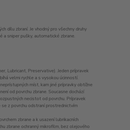
 dílu zbraní. Je vhodný pro všechny druhy
ké a sniper pušky, automatické zbrane.
, Lubricant, Preservative). Jeden prípravek
bíhá velmi rychle a s vysokou úcinností.
rístupných míst, kam jiné prípravky obtížne
volnení od povrchu zbrane. Soucasne dochází
rozpustných necistot od povrchu. Prípravek
 se z povrchu odstraní prostrednictvím
 povrchem zbrane a k usazení lubrikacních
chu zbrane ochranný mikrofilm, bez olejového