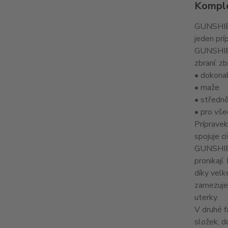
Komple
GUNSHI
jeden prí
GUNSHIELD
zbraní: z
• dokonal
• maže
• středně
• pro vše
Prípravek
spojuje c
GUNSHIEL
pronikají
díky velk
zamezuje 
uterky.
V druhé f
složek, d