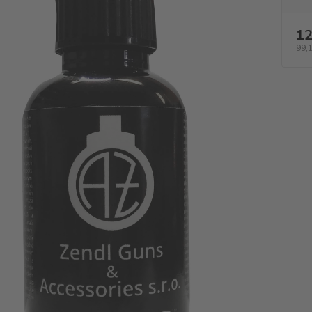
12
99,