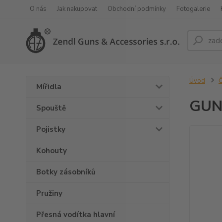
O nás
Jak nakupovat
Obchodní podmínky
Fotogalerie
Úvod
Č
Mířidla
GUN
Spouště
Pojistky
Kohouty
Botky zásobníků
Pružiny
Přesná vodítka hlavní