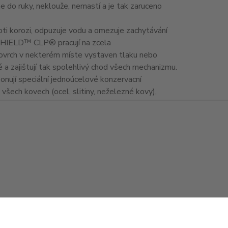
e do ruky, neklouže, nemastí a je tak zaruceno
roti korozi, odpuzuje vodu a omezuje zachytávání
UNSHIELD™ CLP® pracují na zcela
je povrch v nekterém míste vystaven tlaku nebo
ké a zajištují tak spolehlivý chod všech mechanizmu.
ponují speciální jednoúcelové konzervacní
šech kovech (ocel, slitiny, neželezné kovy),
akované drevo.
štení mnohem méne pracná.
ržbu zbrane.
ho efektu