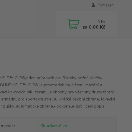
Přihlášení
0
ks
za
0,00 Kč
ELD™ CLP®jeden prípravek pro 3 kroky bežné údržby
GUNSHIELD™ CLP® je prostredek na cištení, mazání a
vaci kovových dílu zbraní. Je vhodný pro všechny druhyzbraní:
 armádní, pro sportovní strelbu, krátké osobní zbrane, lovecké
er pušky, automatické zbrane.• dokonale čist...
celý popis
tupnost
Skladem 8 ks