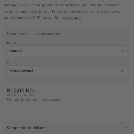
stávající jednočinnou spoušť. Ve spoušti jsou šroubky pro nastavení
délky namáčknutí a dorazu. Tento typ má shodný tvar jako plastová
spoušť pistole CZ 75 Tactical Sp...
celý popis
Dostupnost
Není skladem
Barva
Povch
810,00 Kč
/
ks
669,42 Kč
bez DPH
Momentálně není k dispozici
Kompletní specifikace