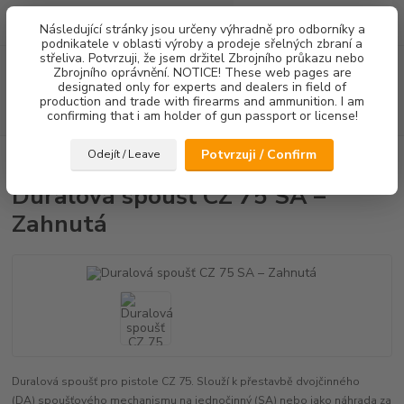
0
ks
Následující stránky jsou určeny výhradně pro odborníky a
za
0,00 Kč
podnikatele v oblasti výroby a prodeje sřelných zbraní a
střeliva. Potvrzuji, že jsem držitel Zbrojního průkazu nebo
Menu
Zbrojního oprávnění. NOTICE! These web pages are
designated only for experts and dealers in field of
production and trade with firearms and ammunition. I am
Hledat
confirming that i am holder of gun passport or license!
Potvrzuji / Confirm
Odejít / Leave
Úvod
Spouště
Duralová spoušť CZ 75 SA – Zahnutá
Duralová spoušť CZ 75 SA –
Zahnutá
Duralová spoušť pro pistole CZ 75. Slouží k přestavbě dvojčinného
(DA) spoušťového mechanismu na jednočinný (SA) nebo jako náhrada za