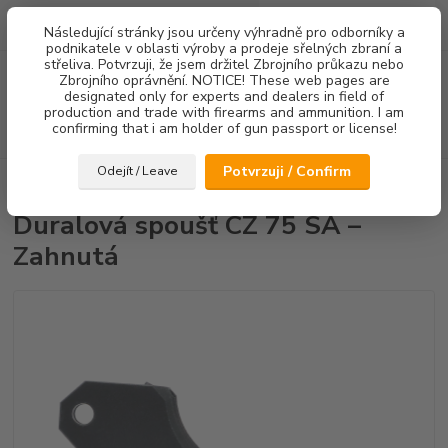
0
ks
Následující stránky jsou určeny výhradně pro odborníky a
za
0,00 Kč
podnikatele v oblasti výroby a prodeje sřelných zbraní a
střeliva. Potvrzuji, že jsem držitel Zbrojního průkazu nebo
Menu
Zbrojního oprávnění. NOTICE! These web pages are
designated only for experts and dealers in field of
production and trade with firearms and ammunition. I am
confirming that i am holder of gun passport or license!
Hledat
Potvrzuji / Confirm
Odejít / Leave
Úvod
Spouště
Duralová spoušť CZ 75 SA – Zahnutá
Duralová spoušť CZ 75 SA –
Zahnutá