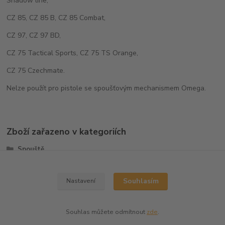
Shadow line,
CZ 85, CZ 85 B, CZ 85 Combat,
CZ 97, CZ 97 BD,
CZ 75 Tactical Sports, CZ 75 TS Orange,
CZ 75 Czechmate.
Nelze použít pro pistole se spoušťovým mechanismem Omega.
Zboží zařazeno v kategoriích
Spouště
CZ75/CZ85
Souhlasím
Nastavení
Souhlas můžete odmítnout
zde
.
Vytvořeno na
Eshop-rychle.cz