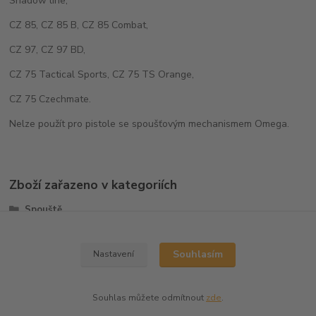
Shadow line,
CZ 85, CZ 85 B, CZ 85 Combat,
CZ 97, CZ 97 BD,
CZ 75 Tactical Sports, CZ 75 TS Orange,
CZ 75 Czechmate.
Nelze použít pro pistole se spoušťovým mechanismem Omega.
Zboží zařazeno v kategoriích
Spouště
CZ75/CZ85
Souhlasím
Nastavení
Souhlas můžete odmítnout
zde
.
Vytvořeno na
Eshop-rychle.cz