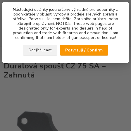
0
ks
Následující stránky jsou určeny výhradně pro odborníky a
za
0,00 Kč
podnikatele v oblasti výroby a prodeje sřelných zbraní a
střeliva. Potvrzuji, že jsem držitel Zbrojního průkazu nebo
Menu
Zbrojního oprávnění. NOTICE! These web pages are
designated only for experts and dealers in field of
production and trade with firearms and ammunition. I am
confirming that i am holder of gun passport or license!
Hledat
Potvrzuji / Confirm
Odejít / Leave
Úvod
Spouště
Duralová spoušť CZ 75 SA – Zahnutá
Duralová spoušť CZ 75 SA –
Zahnutá