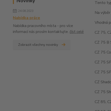
Novinky
Tento typ
24.08.2023
Na výběr 
Nabídka práce
Vhodná pr
Nabídka pracovního místa - pro více
informací nás prosím kontaktujte.
číst celé
CZ 75, C
CZ 75 B 
Zobrazit všechny novinky
CZ 75 Co
CZ 75 SP
CZ 75 SP
CZ Shado
CZ 75 Sh
CZ 85, C