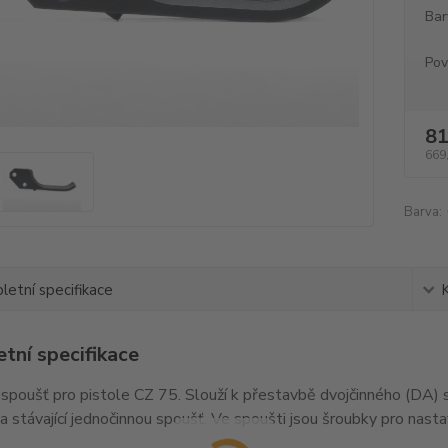
Bar
Pov
81
669
Barva:
etní specifikace
tní specifikace
spoušť pro pistole CZ 75. Slouží k přestavbě dvojčinného (DA)
a stávající jednočinnou spoušť. Ve spoušti jsou šroubky pro nast