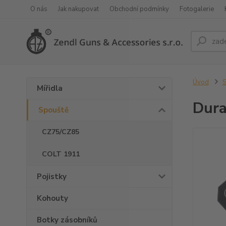
O nás
Jak nakupovat
Obchodní podmínky
Fotogalerie
Úvod
S
Mířidla
Dura
Spouště
CZ75/CZ85
COLT 1911
Pojistky
Kohouty
Botky zásobníků