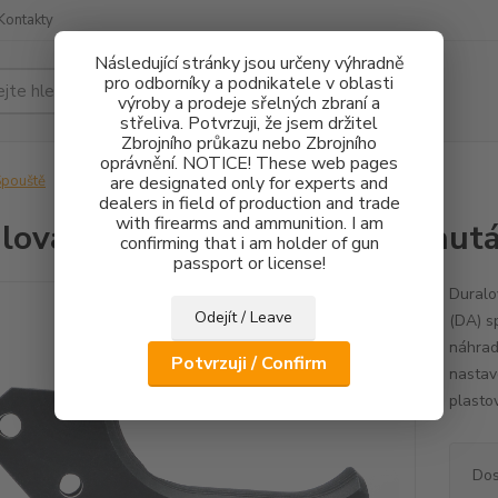
Kontakty
Následující stránky jsou určeny výhradně
pro odborníky a podnikatele v oblasti
Hledat
výroby a prodeje sřelných zbraní a
střeliva. Potvrzuji, že jsem držitel
Zbrojního průkazu nebo Zbrojního
oprávnění. NOTICE! These web pages
pouště
Duralová spoušť CZ 75 SA – Zahnutá
are designated only for experts and
dealers in field of production and trade
with firearms and ammunition. I am
lová spoušť CZ 75 SA – Zahnut
confirming that i am holder of gun
passport or license!
Duralo
Odejít / Leave
(DA) s
náhrad
Potvrzuji / Confirm
nastav
plasto
Dos