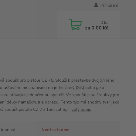
Přihlášení
0
ks
za
0,00 Kč
á
vá spoušť pro pistole CZ 75. Slouží k přestavbě dvojčinného
poušťového mechanismu na jednočinný (SA) nebo jako
a za stávající jednočinnou spoušť. Ve spoušti jsou šroubky pro
ení délky namáčknutí a dorazu. Tento typ má shodný tvar jako
vá spoušť pistole CZ 75 Tactical Sp...
celý popis
tupnost
Není skladem