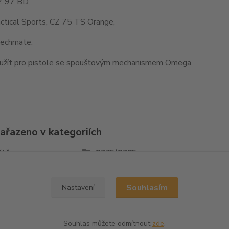
Z 97 BD,
ctical Sports, CZ 75 TS Orange,
echmate.
užít pro pistole se spoušťovým mechanismem Omega.
zařazeno v kategoriích
ště
CZ75/CZ85
Souhlasím
Nastavení
Souhlas můžete odmítnout
zde
.