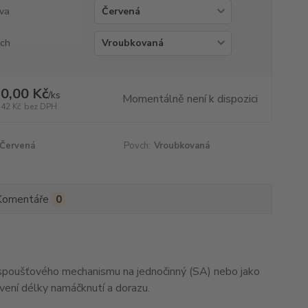
va
ch
0,00 Kč
/
ks
Momentálně není k dispozici
,42 Kč
bez DPH
Červená
Povch:
Vroubkovaná
Komentáře
0
 spoušťového mechanismu na jednočinný (SA) nebo jako
avení délky namáčknutí a dorazu.