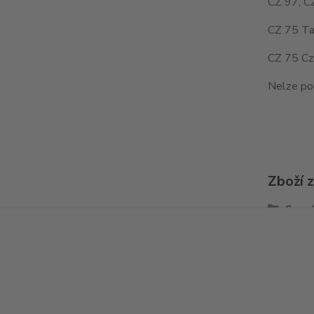
CZ 97, C
CZ 75 Ta
CZ 75 Cz
Nelze po
Zboží 
Spou