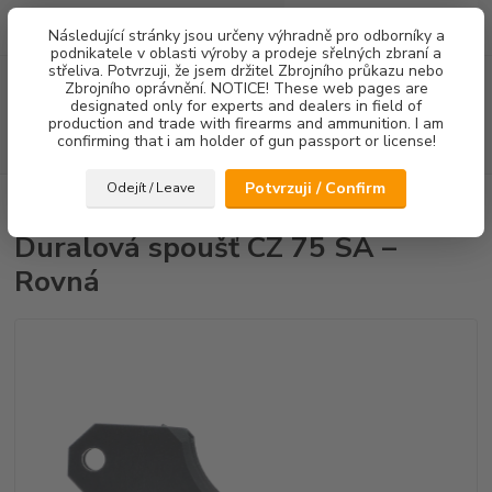
0
ks
Následující stránky jsou určeny výhradně pro odborníky a
za
0,00 Kč
podnikatele v oblasti výroby a prodeje sřelných zbraní a
střeliva. Potvrzuji, že jsem držitel Zbrojního průkazu nebo
Menu
Zbrojního oprávnění. NOTICE! These web pages are
designated only for experts and dealers in field of
production and trade with firearms and ammunition. I am
confirming that i am holder of gun passport or license!
Hledat
Potvrzuji / Confirm
Odejít / Leave
Úvod
Spouště
Duralová spoušť CZ 75 SA – Rovná
Duralová spoušť CZ 75 SA –
Rovná