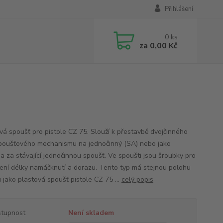
Přihlášení
0
ks
za
0,00 Kč
vá spoušť pro pistole CZ 75. Slouží k přestavbě dvojčinného
poušťového mechanismu na jednočinný (SA) nebo jako
a za stávající jednočinnou spoušť. Ve spoušti jsou šroubky pro
ení délky namáčknutí a dorazu. Tento typ má stejnou polohu
 jako plastová spoušť pistole CZ 75 ...
celý popis
tupnost
Není skladem