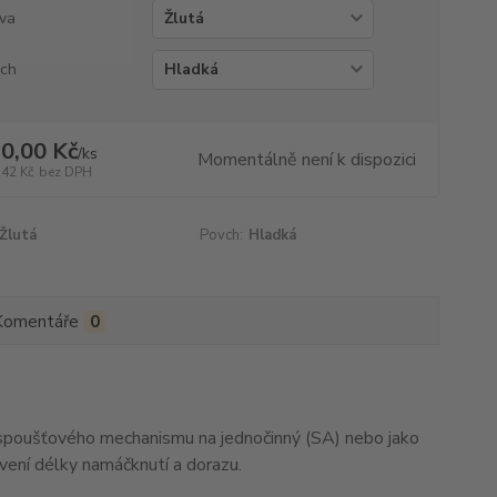
va
ch
0,00 Kč
/
ks
Momentálně není k dispozici
,42 Kč
bez DPH
Žlutá
Povch:
Hladká
Komentáře
0
 spoušťového mechanismu na jednočinný (SA) nebo jako
avení délky namáčknutí a dorazu.