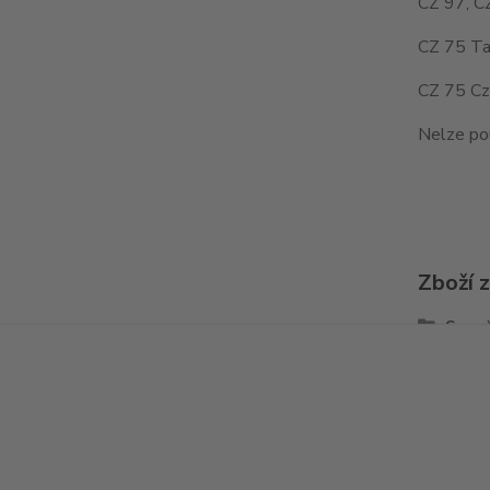
CZ 97, C
CZ 75 Ta
CZ 75 Cz
Nelze po
Zboží 
Spou