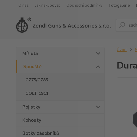
O nás
Jak nakupovat
Obchodní podmínky
Fotogalerie
Úvod
S
Mířidla
Dura
Spouště
CZ75/CZ85
COLT 1911
Pojistky
Kohouty
Botky zásobníků