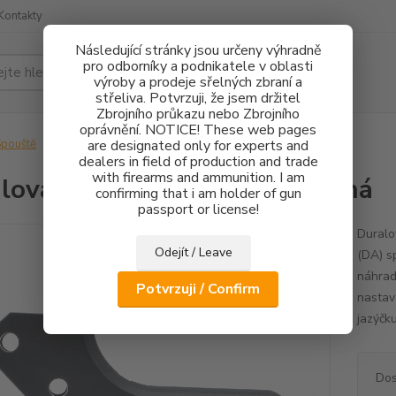
Kontakty
Následující stránky jsou určeny výhradně
pro odborníky a podnikatele v oblasti
Hledat
výroby a prodeje sřelných zbraní a
střeliva. Potvrzuji, že jsem držitel
Zbrojního průkazu nebo Zbrojního
oprávnění. NOTICE! These web pages
pouště
Duralová spoušť CZ 75 SA – Rovná
are designated only for experts and
dealers in field of production and trade
with firearms and ammunition. I am
lová spoušť CZ 75 SA – Rovná
confirming that i am holder of gun
passport or license!
Duralo
Odejít / Leave
(DA) s
náhrad
Potvrzuji / Confirm
nastav
jazýčku
Dos