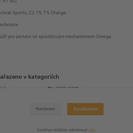
Z 97 BD,
ctical Sports, CZ 75 TS Orange,
echmate.
užít pro pistole se spoušťovým mechanismem Omega.
zařazeno v kategoriích
ště
CZ75/CZ85
Souhlasím
Nastavení
Souhlas můžete odmítnout
zde
.