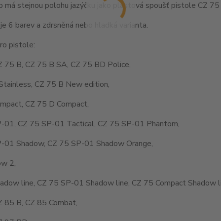
 má stejnou polohu jazýčku jako plastová spoušť pistole CZ 75 
je 6 barev a zdrsněná nebo hladká varianta.
o pistole:
Z 75 B, CZ 75 B SA, CZ 75 BD Police,
Stainless, CZ 75 B New edition,
mpact, CZ 75 D Compact,
-01, CZ 75 SP-01 Tactical, CZ 75 SP-01 Phantom,
-01 Shadow, CZ 75 SP-01 Shadow Orange,
w 2,
adow line, CZ 75 SP-01 Shadow line, CZ 75 Compact Shadow li
Z 85 B, CZ 85 Combat,