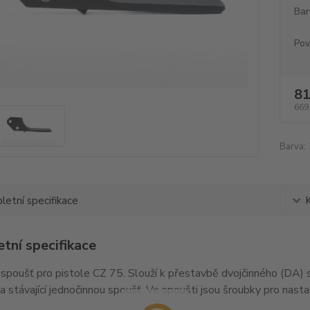
Bar
Pov
81
669
Barva:
etní specifikace
tní specifikace
spoušť pro pistole CZ 75. Slouží k přestavbě dvojčinného (DA)
a stávající jednočinnou spoušť. Ve spoušti jsou šroubky pro nast