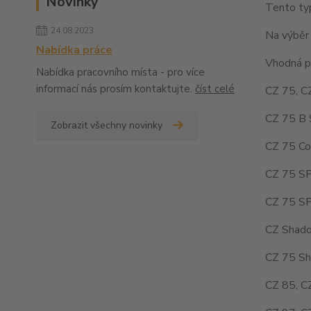
Novinky
Tento typ
24.08.2023
Na výběr 
Nabídka práce
Vhodná pr
Nabídka pracovního místa - pro více
informací nás prosím kontaktujte.
číst celé
CZ 75, C
CZ 75 B 
Zobrazit všechny novinky
CZ 75 Co
CZ 75 SP
CZ 75 SP
CZ Shado
CZ 75 Sh
CZ 85, C