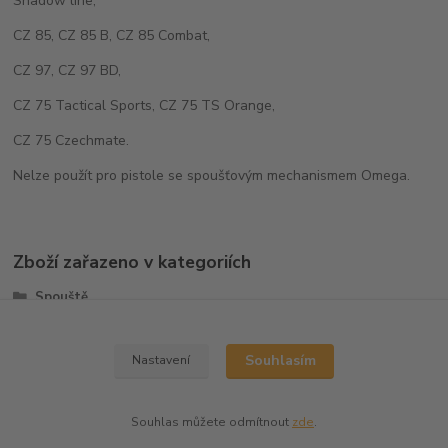
Shadow line,
CZ 85, CZ 85 B, CZ 85 Combat,
CZ 97, CZ 97 BD,
CZ 75 Tactical Sports, CZ 75 TS Orange,
CZ 75 Czechmate.
Nelze použít pro pistole se spoušťovým mechanismem Omega.
Zboží zařazeno v kategoriích
Spouště
CZ75/CZ85
Souhlasím
Nastavení
Souhlas můžete odmítnout
zde
.
Vytvořeno na
Eshop-rychle.cz