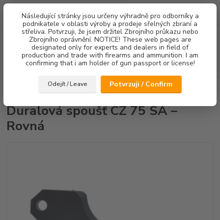
0
ks
Následující stránky jsou určeny výhradně pro odborníky a
za
0,00 Kč
podnikatele v oblasti výroby a prodeje sřelných zbraní a
střeliva. Potvrzuji, že jsem držitel Zbrojního průkazu nebo
Menu
Zbrojního oprávnění. NOTICE! These web pages are
designated only for experts and dealers in field of
production and trade with firearms and ammunition. I am
confirming that i am holder of gun passport or license!
Hledat
Potvrzuji / Confirm
Odejít / Leave
Úvod
Spouště
Duralová spoušť CZ 75 SA – Rovná
Duralová spoušť CZ 75 SA –
Rovná