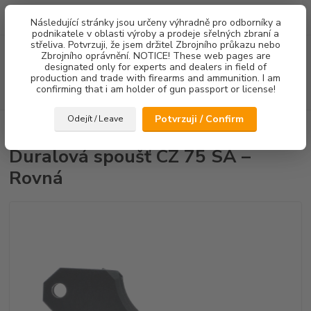
0
ks
Následující stránky jsou určeny výhradně pro odborníky a
za
0,00 Kč
podnikatele v oblasti výroby a prodeje sřelných zbraní a
střeliva. Potvrzuji, že jsem držitel Zbrojního průkazu nebo
Menu
Zbrojního oprávnění. NOTICE! These web pages are
designated only for experts and dealers in field of
production and trade with firearms and ammunition. I am
confirming that i am holder of gun passport or license!
Hledat
Potvrzuji / Confirm
Odejít / Leave
Úvod
Spouště
Duralová spoušť CZ 75 SA – Rovná
Duralová spoušť CZ 75 SA –
Rovná