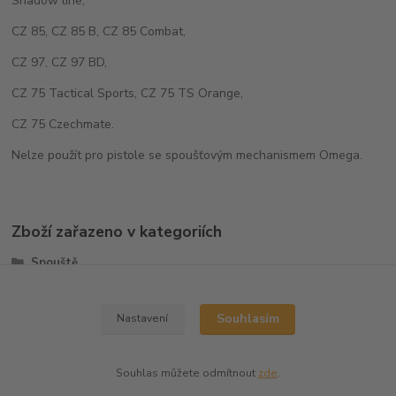
Shadow line,
CZ 85, CZ 85 B, CZ 85 Combat,
CZ 97, CZ 97 BD,
CZ 75 Tactical Sports, CZ 75 TS Orange,
CZ 75 Czechmate.
Nelze použít pro pistole se spoušťovým mechanismem Omega.
Zboží zařazeno v kategoriích
Spouště
CZ75/CZ85
Souhlasím
Nastavení
Souhlas můžete odmítnout
zde
.
Vytvořeno na
Eshop-rychle.cz