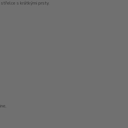
třelce s krátkými prsty.
ne,