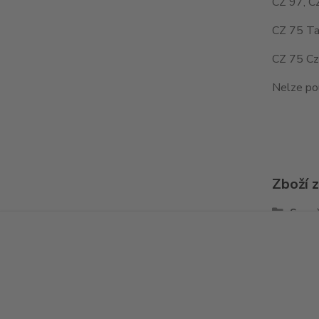
CZ 97, C
CZ 75 Ta
CZ 75 Cz
Nelze po
Zboží 
Spou