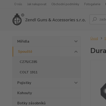
O nás
Jak nakupovat
Obchodní podmínky
Fotogalerie
Úvod
S
Mířidla
Dura
Spouště
CZ75/CZ85
COLT 1911
Pojistky
Kohouty
Botky zásobníků