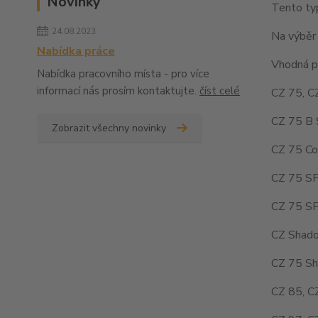
Novinky
Tento typ
24.08.2023
Na výběr 
Nabídka práce
Vhodná pr
Nabídka pracovního místa - pro více
informací nás prosím kontaktujte.
číst celé
CZ 75, C
CZ 75 B 
Zobrazit všechny novinky
CZ 75 Co
CZ 75 SP
CZ 75 SP
CZ Shado
CZ 75 Sh
CZ 85, C