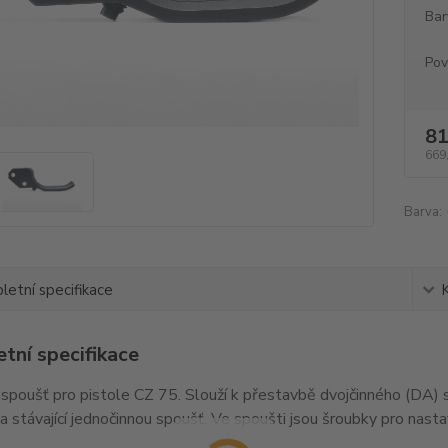
Bar
Pov
81
669
Barva:
etní specifikace
tní specifikace
spoušť pro pistole CZ 75. Slouží k přestavbě dvojčinného (DA)
a stávající jednočinnou spoušť. Ve spoušti jsou šroubky pro nast