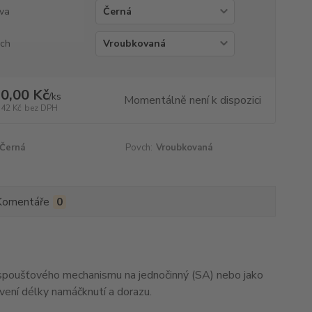
va
ch
0,00 Kč
/
ks
Momentálně není k dispozici
,42 Kč
bez DPH
Černá
Povch:
Vroubkovaná
Komentáře
0
 spoušťového mechanismu na jednočinný (SA) nebo jako
avení délky namáčknutí a dorazu.