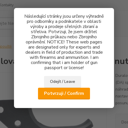
Kontakty
Následující stránky jsou určeny výhradně
pro odborníky a podnikatele v oblasti
Hledat
výroby a prodeje sřelných zbraní a
střeliva. Potvrzuji, že jsem držitel
Zbrojního průkazu nebo Zbrojního
oprávnění. NOTICE! These web pages
pouště
Duralová spoušť CZ 75 SA - Posunutá dozadu
are designated only for experts and
dealers in field of production and trade
with firearms and ammunition. I am
lová spoušť CZ 75 SA - Posunu
confirming that i am holder of gun
passport or license!
Duralo
Odejít / Leave
(DA) s
náhrad
Potvrzuji / Confirm
nastav
posunu
Dos