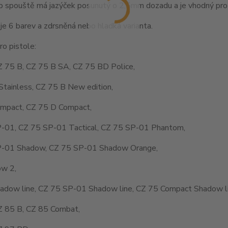
 spouště má jazýček posunutý o 2,5mm dozadu a je vhodný pro s
je 6 barev a zdrsněná nebo hladká varianta.
o pistole:
Z 75 B, CZ 75 B SA, CZ 75 BD Police,
Stainless, CZ 75 B New edition,
mpact, CZ 75 D Compact,
-01, CZ 75 SP-01 Tactical, CZ 75 SP-01 Phantom,
-01 Shadow, CZ 75 SP-01 Shadow Orange,
w 2,
adow line, CZ 75 SP-01 Shadow line, CZ 75 Compact Shadow li
Z 85 B, CZ 85 Combat,