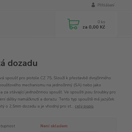
Přihlášení
0
ks
za
0,00 Kč
tá dozadu
vá spoušť pro pistole CZ 75. Slouží k přestavbě dvojčinného
poušťového mechanismu na jednočinný (SA) nebo jako
a za stávající jednočinnou spoušť. Ve spoušti jsou šroubky pro
ení délky namáčknutí a dorazu. Tento typ spouště má jazýček
tý o 2,5mm dozadu a je vhodný pro st...
celý popis
tupnost
Není skladem