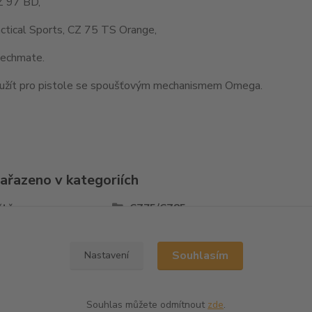
Z 97 BD,
ctical Sports, CZ 75 TS Orange,
echmate.
užít pro pistole se spoušťovým mechanismem Omega.
zařazeno v kategoriích
ště
CZ75/CZ85
Souhlasím
Nastavení
Souhlas můžete odmítnout
zde
.