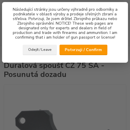
0
ks
Následující stránky jsou určeny výhradně pro odborníky a
za
0,00 Kč
podnikatele v oblasti výroby a prodeje sřelných zbraní a
střeliva. Potvrzuji, že jsem držitel Zbrojního průkazu nebo
Menu
Zbrojního oprávnění. NOTICE! These web pages are
designated only for experts and dealers in field of
production and trade with firearms and ammunition. I am
confirming that i am holder of gun passport or license!
Hledat
Potvrzuji / Confirm
Odejít / Leave
Úvod
Spouště
Duralová spoušť CZ 75 SA - Posunutá dozadu
Duralová spoušť CZ 75 SA -
Posunutá dozadu