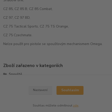
Shadow line,
CZ 85, CZ 85 B, CZ 85 Combat,
CZ 97, CZ 97 BD,
CZ 75 Tactical Sports, CZ 75 TS Orange,
CZ 75 Czechmate.
Nelze použít pro pistole se spoušťovým mechanismem Omega.
Zboží zařazeno v kategoriích
Spouště
CZ75/CZ85
Souhlasím
Nastavení
Souhlas můžete odmítnout
zde
.
Vytvořeno na
Eshop-rychle.cz