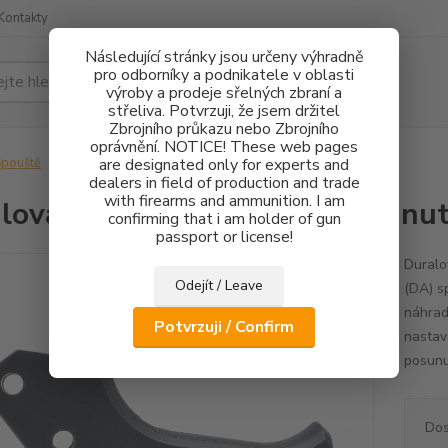
Kontakty
Následující stránky jsou určeny výhradně
pro odborníky a podnikatele v oblasti
Hledat
výroby a prodeje sřelných zbraní a
střeliva. Potvrzuji, že jsem držitel
Zbrojního průkazu nebo Zbrojního
oprávnění. NOTICE! These web pages
pouště
Duralová spoušť CZ 75 SA - Posunutá dopředu
are designated only for experts and
dealers in field of production and trade
with firearms and ammunition. I am
lová spoušť CZ 75 SA - Posunu
confirming that i am holder of gun
passport or license!
Duralo
Odejít / Leave
(DA) s
náhrad
Potvrzuji / Confirm
nastav
posunu
Dos