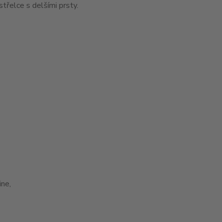
řelce s delšími prsty.
ne,