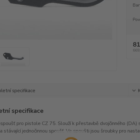
Bar
Pov
81
669
etní specifikace
tní specifikace
spoušť pro pistole CZ 75. Slouží k přestavbě dvojčinného (DA)
a stávající jednočinnou spoušť. Ve spoušti jsou šroubky pro nast