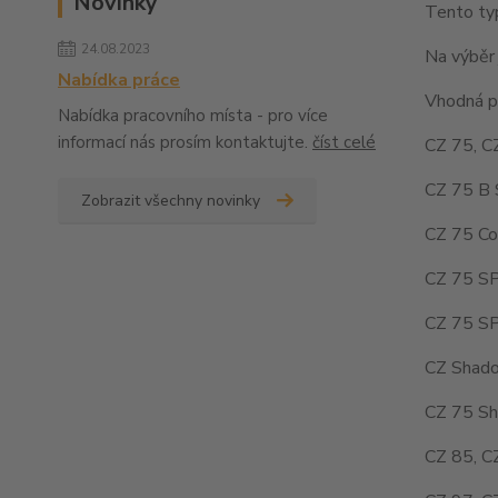
Novinky
Tento typ
24.08.2023
Na výběr 
Nabídka práce
Vhodná pr
Nabídka pracovního místa - pro více
informací nás prosím kontaktujte.
číst celé
CZ 75, C
CZ 75 B 
Zobrazit všechny novinky
CZ 75 Co
CZ 75 SP
CZ 75 SP
CZ Shado
CZ 75 Sh
CZ 85, C