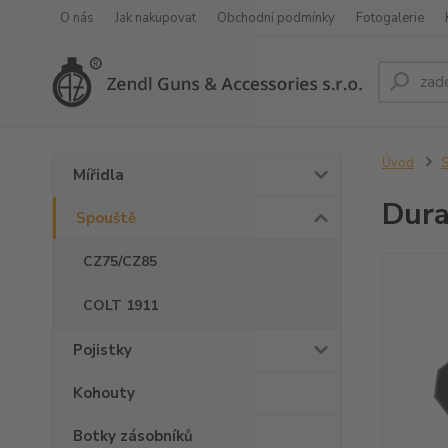
O nás
Jak nakupovat
Obchodní podmínky
Fotogalerie
Úvod
S
Mířidla
Dura
Spouště
CZ75/CZ85
COLT 1911
Pojistky
Kohouty
Botky zásobníků