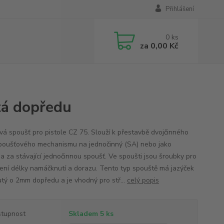
Přihlášení
0
ks
za
0,00 Kč
tá dopředu
vá spoušť pro pistole CZ 75. Slouží k přestavbě dvojčinného
poušťového mechanismu na jednočinný (SA) nebo jako
a za stávající jednočinnou spoušť. Ve spoušti jsou šroubky pro
ení délky namáčknutí a dorazu. Tento typ spouště má jazýček
tý o 2mm dopředu a je vhodný pro stř...
celý popis
tupnost
Skladem 5 ks