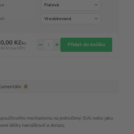
va
ch
0,00 Kč
/
ks
Přidat do košíku
,42 Kč
bez DPH
Komentáře
0
 spoušťového mechanismu na jednočinný (SA) nebo jako
avení délky namáčknutí a dorazu.