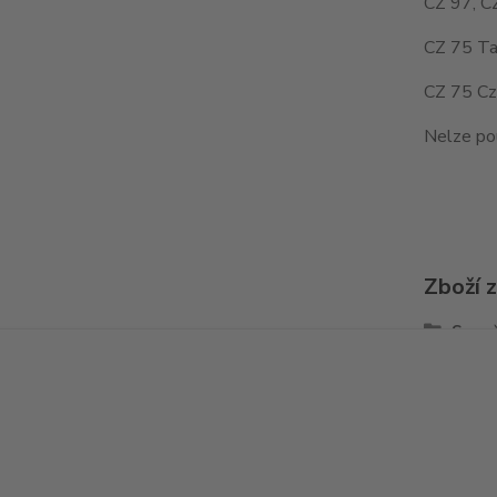
CZ 97, C
CZ 75 Ta
CZ 75 Cz
Nelze po
Zboží 
Spou