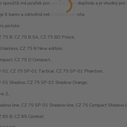
 spouště má jazýček posunutý o 2mm dopředu a je vhodný pro st
je 6 barev a zdrsněná nebo hladká varianta.
o pistole:
Z 75 B, CZ 75 B SA, CZ 75 BD Police,
Stainless, CZ 75 B New edition,
mpact, CZ 75 D Compact,
-01, CZ 75 SP-01 Tactical, CZ 75 SP-01 Phantom,
-01 Shadow, CZ 75 SP-01 Shadow Orange,
w 2,
adow line, CZ 75 SP-01 Shadow line, CZ 75 Compact Shadow li
Z 85 B, CZ 85 Combat,