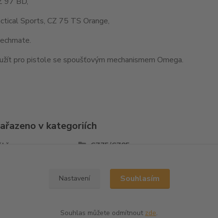
Z 97 BD,
ctical Sports, CZ 75 TS Orange,
echmate.
užít pro pistole se spoušťovým mechanismem Omega.
zařazeno v kategoriích
ště
CZ75/CZ85
Souhlasím
Nastavení
Souhlas můžete odmítnout
zde
.